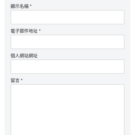
顯示名稱
*
電子郵件地址
*
個人網站網址
留言
*