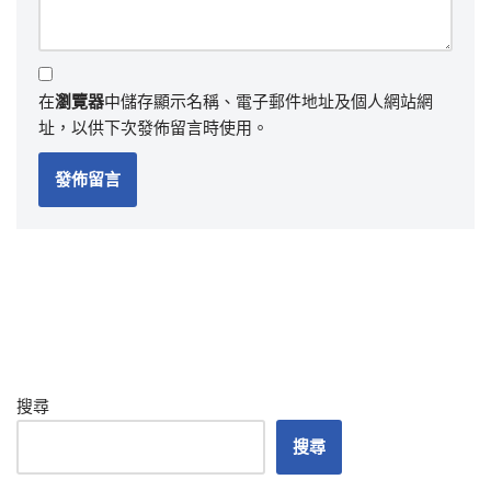
在
瀏覽器
中儲存顯示名稱、電子郵件地址及個人網站網
址，以供下次發佈留言時使用。
搜尋
搜尋