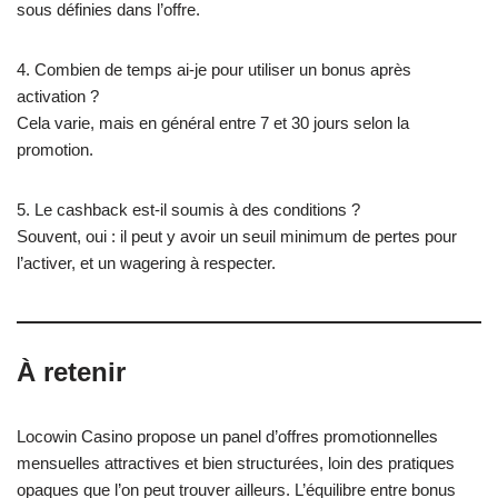
sous définies dans l’offre.
4. Combien de temps ai-je pour utiliser un bonus après
activation ?
Cela varie, mais en général entre 7 et 30 jours selon la
promotion.
5. Le cashback est-il soumis à des conditions ?
Souvent, oui : il peut y avoir un seuil minimum de pertes pour
l’activer, et un wagering à respecter.
À retenir
Locowin Casino propose un panel d’offres promotionnelles
mensuelles attractives et bien structurées, loin des pratiques
opaques que l’on peut trouver ailleurs. L’équilibre entre bonus