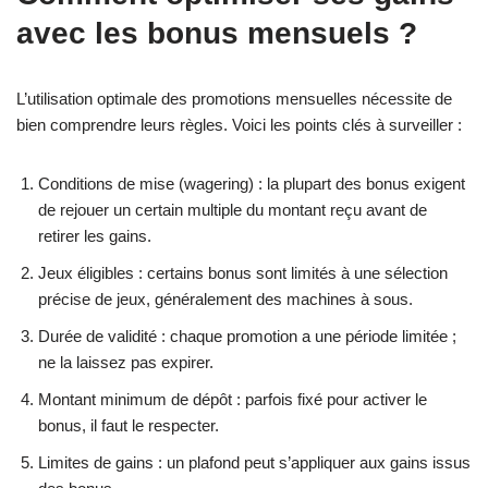
avec les bonus mensuels ?
L’utilisation optimale des promotions mensuelles nécessite de
bien comprendre leurs règles. Voici les points clés à surveiller :
Conditions de mise (wagering) : la plupart des bonus exigent
de rejouer un certain multiple du montant reçu avant de
retirer les gains.
Jeux éligibles : certains bonus sont limités à une sélection
précise de jeux, généralement des machines à sous.
Durée de validité : chaque promotion a une période limitée ;
ne la laissez pas expirer.
Montant minimum de dépôt : parfois fixé pour activer le
bonus, il faut le respecter.
Limites de gains : un plafond peut s’appliquer aux gains issus