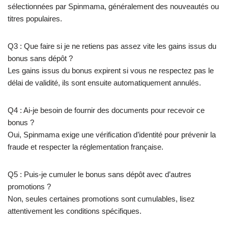
sélectionnées par Spinmama, généralement des nouveautés ou
titres populaires.
Q3 : Que faire si je ne retiens pas assez vite les gains issus du
bonus sans dépôt ?
Les gains issus du bonus expirent si vous ne respectez pas le
délai de validité, ils sont ensuite automatiquement annulés.
Q4 : Ai-je besoin de fournir des documents pour recevoir ce
bonus ?
Oui, Spinmama exige une vérification d’identité pour prévenir la
fraude et respecter la réglementation française.
Q5 : Puis-je cumuler le bonus sans dépôt avec d’autres
promotions ?
Non, seules certaines promotions sont cumulables, lisez
attentivement les conditions spécifiques.