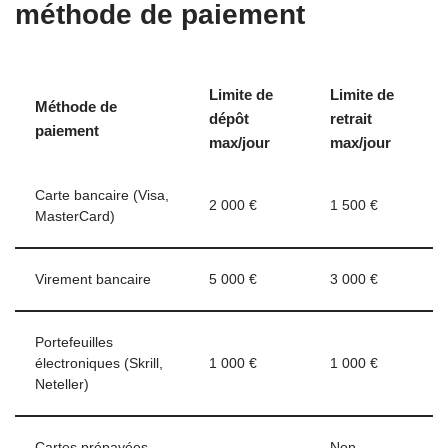
méthode de paiement
Limite de
Limite de
Méthode de
dépôt
retrait
paiement
max/jour
max/jour
Carte bancaire (Visa,
2 000 €
1 500 €
MasterCard)
Virement bancaire
5 000 €
3 000 €
Portefeuilles
électroniques (Skrill,
1 000 €
1 000 €
Neteller)
Cartes prépayées
Non