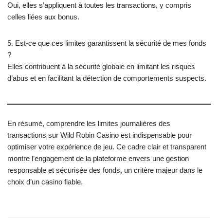
Oui, elles s’appliquent à toutes les transactions, y compris
celles liées aux bonus.
5. Est-ce que ces limites garantissent la sécurité de mes fonds
?
Elles contribuent à la sécurité globale en limitant les risques
d’abus et en facilitant la détection de comportements suspects.
En résumé, comprendre les limites journalières des
transactions sur Wild Robin Casino est indispensable pour
optimiser votre expérience de jeu. Ce cadre clair et transparent
montre l’engagement de la plateforme envers une gestion
responsable et sécurisée des fonds, un critère majeur dans le
choix d’un casino fiable.