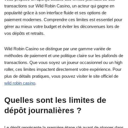
transactions sur Wild Robin Casino, un acteur qui gagne en
popularité grâce à son interface fluide et ses options de
paiement modernes. Comprendre ces limites est essentiel pour
gérer au mieux votre budget et éviter les déconvenues lors de
vos dépôts et retraits.
Wild Robin Casino se distingue par une gamme variée de
méthodes de paiement et une politique claire sur les plafonds de
transactions. Que vous soyez un joueur occasionnel ou un high
roller, ces limites impactent directement votre expérience. Pour
plus de détails pratiques, vous pouvez visiter le site officiel de
wild robin casino
.
Quelles sont les limites de
dépôt journalières ?
Le dépôt représente la première étape clé avant de plonger dans