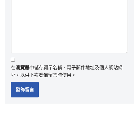
在
瀏覽器
中儲存顯示名稱、電子郵件地址及個人網站網
址，以供下次發佈留言時使用。