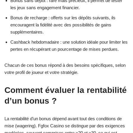
Bonus sans dépôt : rare mais précieux, il permet de tester
les jeux sans engagement financier.
Bonus de recharge : offerts sur les dépôts suivants, ils
encouragent la fidélité avec des possibilités de gains
supplémentaires.
Cashback hebdomadaire : une solution idéale pour limiter les
pertes en récupérant un pourcentage de mises perdues.
Chacun de ces bonus répond à des besoins spécifiques, selon
votre profil de joueur et votre stratégie.
Comment évaluer la rentabilité
d’un bonus ?
La rentabilité d’un bonus dépend avant tout des conditions de
mise (wagering). Fgfox Casino se distingue par des exigences
modérées, souvent comprises entre x20 et x30, ce qui est