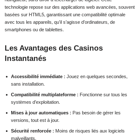
technologie repose sur des applications web avancées, souvent
basées sur HTML5, garantissant une compatibilité optimale
avec tous les appareils, qu’il s’agisse d’ordinateurs, de
smartphones ou de tablettes.
Les Avantages des Casinos
Instantanés
Accessibilité immédiate :
Jouez en quelques secondes,
sans installation.
Compatibilité multiplateforme :
Fonctionne sur tous les
systèmes d’exploitation.
Mises à jour automatiques :
Pas besoin de gérer les
versions, tout est à jour.
Sécurité renforcée :
Moins de risques liés aux logiciels
malveillants.