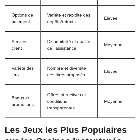
Options de
Variété et rapidité des
Élevée
paiement
dépôts/retraits
Service
Disponibilité et qualité
Moyenne
client
de l’assistance
Variété des
Nombre et diversité
Élevée
jeux
des titres proposés
Offres attractives et
Bonus et
conditions
Moyenne
promotions
transparentes
Les Jeux les Plus Populaires