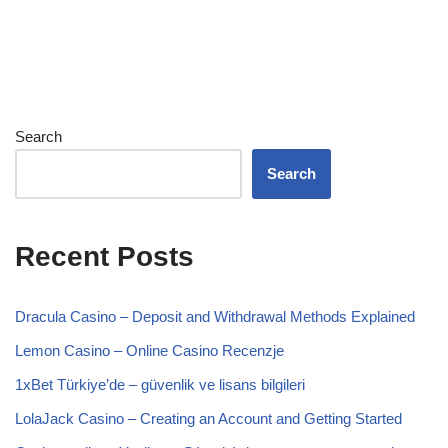
Search
Search
Recent Posts
Dracula Casino – Deposit and Withdrawal Methods Explained
Lemon Casino – Online Casino Recenzje
1xBet Türkiye’de – güvenlik ve lisans bilgileri
LolaJack Casino – Creating an Account and Getting Started