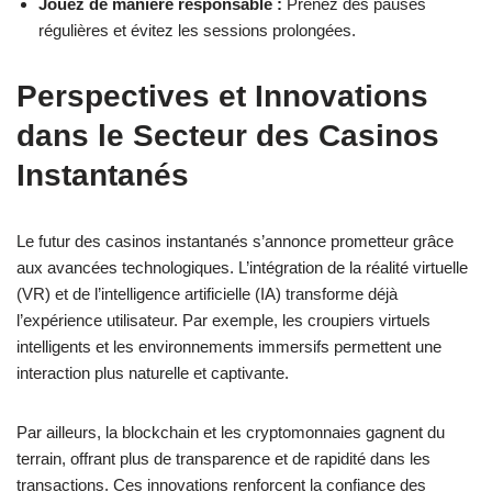
Jouez de manière responsable :
Prenez des pauses
régulières et évitez les sessions prolongées.
Perspectives et Innovations
dans le Secteur des Casinos
Instantanés
Le futur des casinos instantanés s’annonce prometteur grâce
aux avancées technologiques. L’intégration de la réalité virtuelle
(VR) et de l’intelligence artificielle (IA) transforme déjà
l’expérience utilisateur. Par exemple, les croupiers virtuels
intelligents et les environnements immersifs permettent une
interaction plus naturelle et captivante.
Par ailleurs, la blockchain et les cryptomonnaies gagnent du
terrain, offrant plus de transparence et de rapidité dans les
transactions. Ces innovations renforcent la confiance des