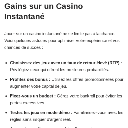
Gains sur un Casino
Instantané
Jouer sur un casino instantané ne se limite pas à la chance.
Voici quelques astuces pour optimiser votre expérience et vos
chances de succès :
Choisissez des jeux avec un taux de retour élevé (RTP) :
Privilégiez ceux qui offrent les meilleures probabilités.
Profitez des bonus :
Utilisez les offres promotionnelles pour
augmenter votre capital de jeu.
Fixez-vous un budget :
Gérez votre bankroll pour éviter les
pertes excessives.
Testez les jeux en mode démo :
Familiarisez-vous avec les
règles sans risquer d’argent réel.