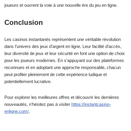
joueurs et ouvrent la voie à une nouvelle ère du jeu en ligne.
Conclusion
Les casinos instantanés représentent une véritable révolution
dans l’univers des jeux d’argent en ligne. Leur facilité d’accès,
leur diversité de jeux et leur sécurité en font une option de choix
pour les joueurs modernes. En s’appuyant sur des plateformes
reconnues et en adoptant une approche responsable, chacun
peut profiter pleinement de cette expérience ludique et
potentiellement lucrative.
Pour explorer les meilleures offres et découvrir les dernières
nouveautés, n’hésitez pas à visiter
https://instantcasino-
enligne.com/
.