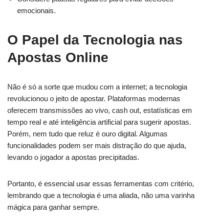
emocionais.
O Papel da Tecnologia nas
Apostas Online
Não é só a sorte que mudou com a internet; a tecnologia
revolucionou o jeito de apostar. Plataformas modernas
oferecem transmissões ao vivo, cash out, estatísticas em
tempo real e até inteligência artificial para sugerir apostas.
Porém, nem tudo que reluz é ouro digital. Algumas
funcionalidades podem ser mais distração do que ajuda,
levando o jogador a apostas precipitadas.
Portanto, é essencial usar essas ferramentas com critério,
lembrando que a tecnologia é uma aliada, não uma varinha
mágica para ganhar sempre.