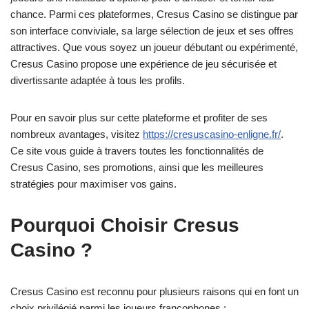
chance. Parmi ces plateformes, Cresus Casino se distingue par
son interface conviviale, sa large sélection de jeux et ses offres
attractives. Que vous soyez un joueur débutant ou expérimenté,
Cresus Casino propose une expérience de jeu sécurisée et
divertissante adaptée à tous les profils.
Pour en savoir plus sur cette plateforme et profiter de ses
nombreux avantages, visitez
https://cresuscasino-enligne.fr/
.
Ce site vous guide à travers toutes les fonctionnalités de
Cresus Casino, ses promotions, ainsi que les meilleures
stratégies pour maximiser vos gains.
Pourquoi Choisir Cresus
Casino ?
Cresus Casino est reconnu pour plusieurs raisons qui en font un
choix privilégié parmi les joueurs francophones :