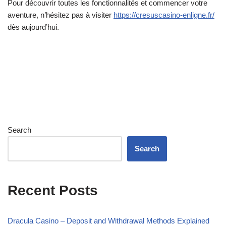
Pour découvrir toutes les fonctionnalités et commencer votre
aventure, n’hésitez pas à visiter
https://cresuscasino-enligne.fr/
dès aujourd’hui.
Search
Search
Recent Posts
Dracula Casino – Deposit and Withdrawal Methods Explained