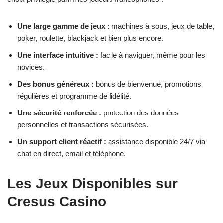
Une large gamme de jeux :
machines à sous, jeux de table,
poker, roulette, blackjack et bien plus encore.
Une interface intuitive :
facile à naviguer, même pour les
novices.
Des bonus généreux :
bonus de bienvenue, promotions
régulières et programme de fidélité.
Une sécurité renforcée :
protection des données
personnelles et transactions sécurisées.
Un support client réactif :
assistance disponible 24/7 via
chat en direct, email et téléphone.
Les Jeux Disponibles sur
Cresus Casino