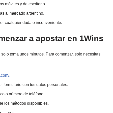
os móviles y de escritorio.
as al mercado argentino.
ver cualquier duda o inconveniente.
menzar a apostar en 1Wins
e solo toma unos minutos. Para comenzar, solo necesitas
o.com/
.
el formulario con tus datos personales.
nico o número de teléfono.
 de los métodos disponibles.
 a jugar.