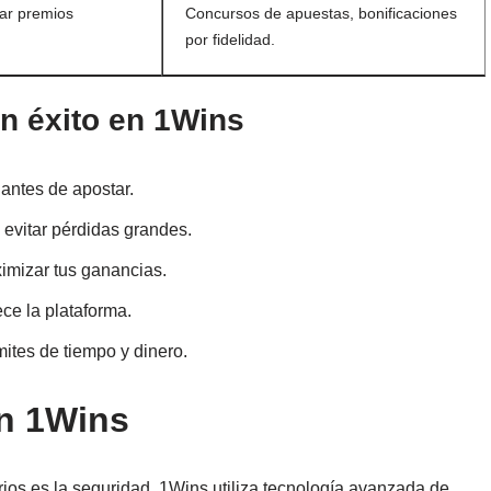
ar premios
Concursos de apuestas, bonificaciones
por fidelidad.
n éxito en 1Wins
 antes de apostar.
 evitar pérdidas grandes.
imizar tus ganancias.
ece la plataforma.
ites de tiempo y dinero.
en 1Wins
ios es la seguridad. 1Wins utiliza tecnología avanzada de