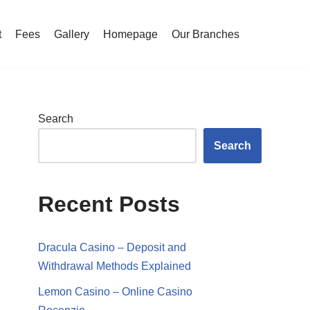
t
Fees
Gallery
Homepage
Our Branches
Search
Search
Recent Posts
Dracula Casino – Deposit and
Withdrawal Methods Explained
Lemon Casino – Online Casino