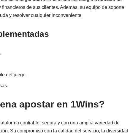
y financieros de sus clientes. Además, su equipo de soporte
uda y resolver cualquier inconveniente.
plementadas
.
le del juego.
sas.
pena apostar en 1Wins?
ataforma confiable, segura y con una amplia variedad de
ón. Su compromiso con la calidad del servicio, la diversidad