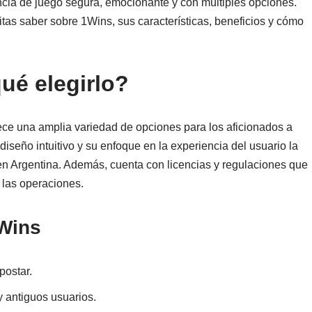
cia de juego segura, emocionante y con múltiples opciones.
itas saber sobre 1Wins, sus características, beneficios y cómo
ué elegirlo?
ece una amplia variedad de opciones para los aficionados a
diseño intuitivo y su enfoque en la experiencia del usuario la
 en Argentina. Además, cuenta con licencias y regulaciones que
 las operaciones.
1Wins
postar.
 antiguos usuarios.