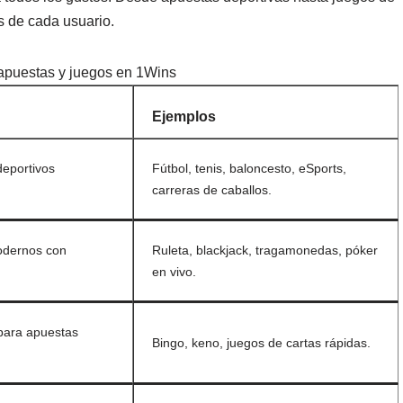
s de cada usuario.
apuestas y juegos en 1Wins
Ejemplos
deportivos
Fútbol, tenis, baloncesto, eSports,
carreras de caballos.
odernos con
Ruleta, blackjack, tragamonedas, póker
en vivo.
para apuestas
Bingo, keno, juegos de cartas rápidas.