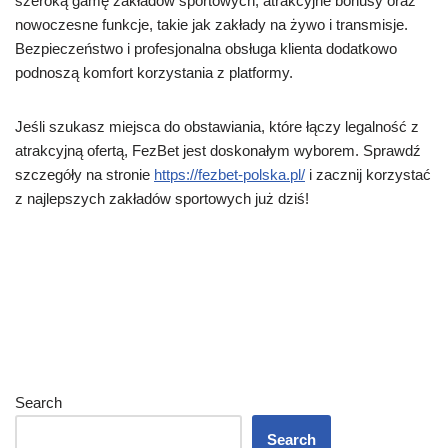
szeroką gamę zakładów sportowych, atrakcyjne bonusy oraz
nowoczesne funkcje, takie jak zakłady na żywo i transmisje.
Bezpieczeństwo i profesjonalna obsługa klienta dodatkowo
podnoszą komfort korzystania z platformy.
Jeśli szukasz miejsca do obstawiania, które łączy legalność z
atrakcyjną ofertą, FezBet jest doskonałym wyborem. Sprawdź
szczegóły na stronie
https://fezbet-polska.pl/
i zacznij korzystać
z najlepszych zakładów sportowych już dziś!
Search
Search