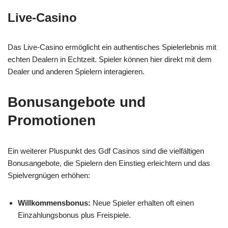
Live-Casino
Das Live-Casino ermöglicht ein authentisches Spielerlebnis mit
echten Dealern in Echtzeit. Spieler können hier direkt mit dem
Dealer und anderen Spielern interagieren.
Bonusangebote und
Promotionen
Ein weiterer Pluspunkt des Gdf Casinos sind die vielfältigen
Bonusangebote, die Spielern den Einstieg erleichtern und das
Spielvergnügen erhöhen:
Willkommensbonus:
Neue Spieler erhalten oft einen
Einzahlungsbonus plus Freispiele.