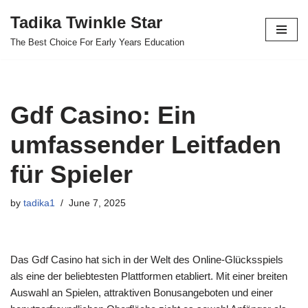
Tadika Twinkle Star
Skip
The Best Choice For Early Years Education
to
content
Gdf Casino: Ein
umfassender Leitfaden
für Spieler
by
tadika1
June 7, 2025
Das Gdf Casino hat sich in der Welt des Online-Glücksspiels
als eine der beliebtesten Plattformen etabliert. Mit einer breiten
Auswahl an Spielen, attraktiven Bonusangeboten und einer