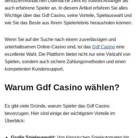
benutzerfreundlichen Oberfläche zieht es sowohl Anfänger als
auch erfahrene Spieler an. In diesem Artikel erfahren Sie alles
Wichtige über das Gdf Casino, seine Vorteile, Spielauswahl und
wie Sie das Beste aus Ihrem Spielerlebnis herausholen können.
Wenn Sie auf der Suche nach einem zuverlässigen und
unterhaltsamen Online-Casino sind, ist das
Gdf Casino
eine
exzellente Wahl. Die Plattform bietet nicht nur eine Vielzahl von
Spielen, sondern auch sichere Zahlungsmethoden und einen
kompetenten Kundensupport.
Warum Gdf Casino wählen?
Es gibt viele Gründe, warum Spieler das Gdf Casino
bevorzugen. Hier sind einige der wichtigsten Vorteile im
Überblick:
Große Spielauswahl:
Von klassischen Spielautomaten bis