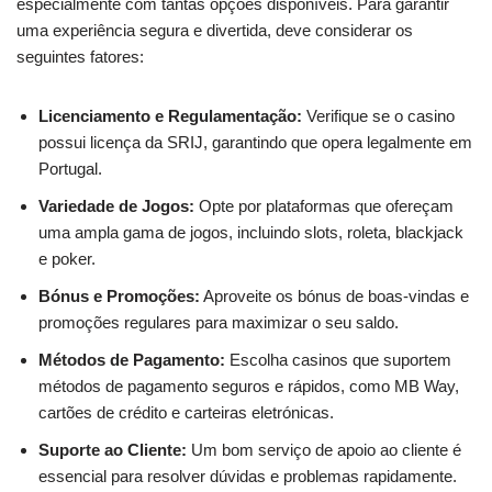
especialmente com tantas opções disponíveis. Para garantir
uma experiência segura e divertida, deve considerar os
seguintes fatores:
Licenciamento e Regulamentação:
Verifique se o casino
possui licença da SRIJ, garantindo que opera legalmente em
Portugal.
Variedade de Jogos:
Opte por plataformas que ofereçam
uma ampla gama de jogos, incluindo slots, roleta, blackjack
e poker.
Bónus e Promoções:
Aproveite os bónus de boas-vindas e
promoções regulares para maximizar o seu saldo.
Métodos de Pagamento:
Escolha casinos que suportem
métodos de pagamento seguros e rápidos, como MB Way,
cartões de crédito e carteiras eletrónicas.
Suporte ao Cliente:
Um bom serviço de apoio ao cliente é
essencial para resolver dúvidas e problemas rapidamente.