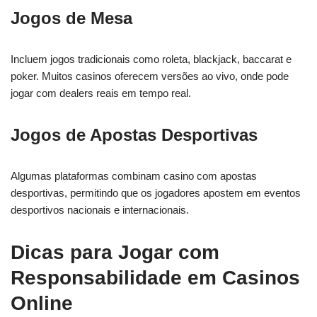
Jogos de Mesa
Incluem jogos tradicionais como roleta, blackjack, baccarat e
poker. Muitos casinos oferecem versões ao vivo, onde pode
jogar com dealers reais em tempo real.
Jogos de Apostas Desportivas
Algumas plataformas combinam casino com apostas
desportivas, permitindo que os jogadores apostem em eventos
desportivos nacionais e internacionais.
Dicas para Jogar com
Responsabilidade em Casinos
Online