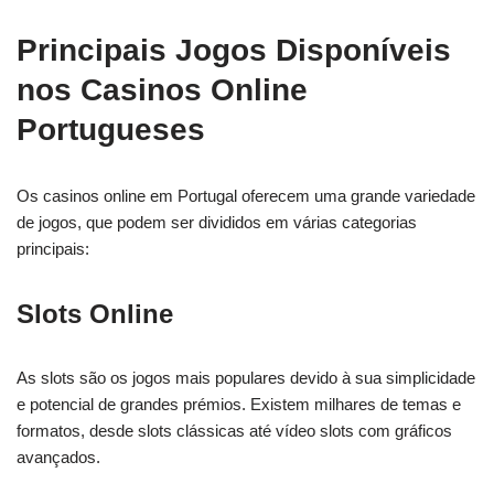
Principais Jogos Disponíveis
nos Casinos Online
Portugueses
Os casinos online em Portugal oferecem uma grande variedade
de jogos, que podem ser divididos em várias categorias
principais:
Slots Online
As slots são os jogos mais populares devido à sua simplicidade
e potencial de grandes prémios. Existem milhares de temas e
formatos, desde slots clássicas até vídeo slots com gráficos
avançados.