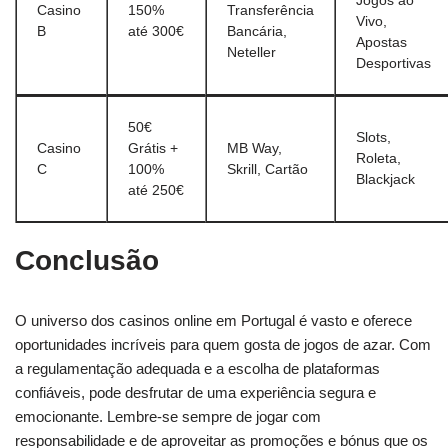
Jogos ao
Casino
150%
Transferência
Vivo,
B
até 300€
Bancária,
Apostas
Neteller
Desportivas
50€
Slots,
Casino
Grátis +
MB Way,
Roleta,
C
100%
Skrill, Cartão
Blackjack
até 250€
Conclusão
O universo dos casinos online em Portugal é vasto e oferece
oportunidades incríveis para quem gosta de jogos de azar. Com
a regulamentação adequada e a escolha de plataformas
confiáveis, pode desfrutar de uma experiência segura e
emocionante. Lembre-se sempre de jogar com
responsabilidade e de aproveitar as promoções e bónus que os