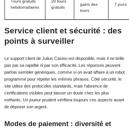
Tours gratuits
20 tours
gains des
7 jours
hebdomadaires
gratuits
tours
Service client et sécurité : des
points à surveiller
Le support client de Julius Casino est disponible, mais il ne brille
pas par sa rapidité ni par son efficacité. Les réponses peuvent
parfois sembler génériques, comme si on avait affaire à un robot
programmé pour répéter les mêmes phrases. Côté sécurité, le
site utilise des protocoles standards, mais l’absence de
certifications visibles peut laisser un doute chez les plus
méfiants. Un joueur prudent vérifiera toujours ces aspects avant
de déposer son argent.
Modes de paiement : diversité et