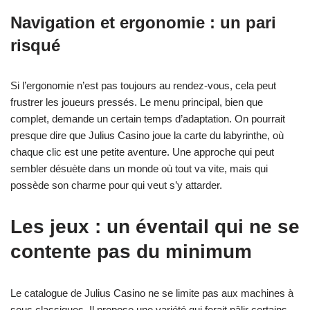
Navigation et ergonomie : un pari
risqué
Si l’ergonomie n’est pas toujours au rendez-vous, cela peut
frustrer les joueurs pressés. Le menu principal, bien que
complet, demande un certain temps d’adaptation. On pourrait
presque dire que Julius Casino joue la carte du labyrinthe, où
chaque clic est une petite aventure. Une approche qui peut
sembler désuète dans un monde où tout va vite, mais qui
possède son charme pour qui veut s’y attarder.
Les jeux : un éventail qui ne se
contente pas du minimum
Le catalogue de Julius Casino ne se limite pas aux machines à
sous classiques. Il propose une variété qui ferait pâlir certains