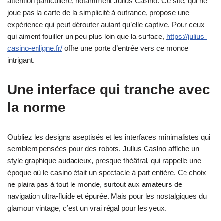
attention particulière, notamment Julius Casino. Ce site, qui ne
joue pas la carte de la simplicité à outrance, propose une
expérience qui peut dérouter autant qu’elle captive. Pour ceux
qui aiment fouiller un peu plus loin que la surface,
https://julius-
casino-enligne.fr/
offre une porte d’entrée vers ce monde
intrigant.
Une interface qui tranche avec
la norme
Oubliez les designs aseptisés et les interfaces minimalistes qui
semblent pensées pour des robots. Julius Casino affiche un
style graphique audacieux, presque théâtral, qui rappelle une
époque où le casino était un spectacle à part entière. Ce choix
ne plaira pas à tout le monde, surtout aux amateurs de
navigation ultra-fluide et épurée. Mais pour les nostalgiques du
glamour vintage, c’est un vrai régal pour les yeux.