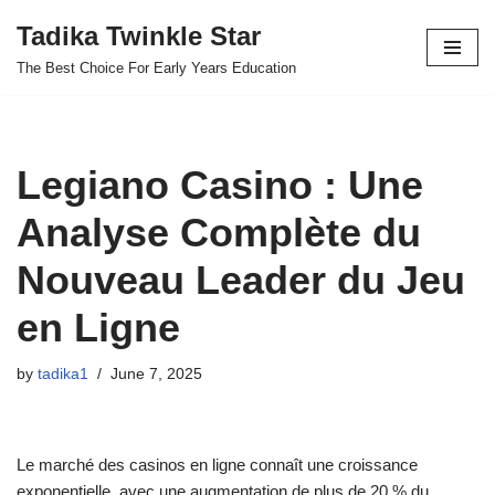
Tadika Twinkle Star
Skip
The Best Choice For Early Years Education
to
content
Legiano Casino : Une
Analyse Complète du
Nouveau Leader du Jeu
en Ligne
by
tadika1
June 7, 2025
Le marché des casinos en ligne connaît une croissance
exponentielle, avec une augmentation de plus de 20 % du