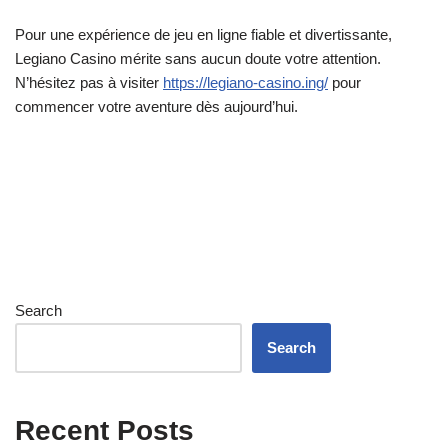
Pour une expérience de jeu en ligne fiable et divertissante,
Legiano Casino mérite sans aucun doute votre attention.
N’hésitez pas à visiter
https://legiano-casino.ing/
pour
commencer votre aventure dès aujourd’hui.
Search
Search
Recent Posts