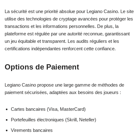
La sécurité est une priorité absolue pour Legiano Casino. Le site
utilise des technologies de cryptage avancées pour protéger les
transactions et les informations personnelles. De plus, la
plateforme est régulée par une autorité reconnue, garantissant
un jeu équitable et transparent. Les audits réguliers et les
certifications indépendantes renforcent cette confiance.
Options de Paiement
Legiano Casino propose une large gamme de méthodes de
paiement sécurisées, adaptées aux besoins des joueurs :
Cartes bancaires (Visa, MasterCard)
Portefeuilles électroniques (Skrill, Neteller)
Virements bancaires