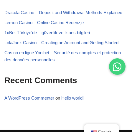
Dracula Casino – Deposit and Withdrawal Methods Explained
Lemon Casino – Online Casino Recenzje
1xBet Türkiye’de – güvenlik ve lisans bilgileri
LolaJack Casino – Creating an Account and Getting Started
Casino en ligne Yonibet – Sécurité des comptes et protection
des données personnelles
Recent Comments
A WordPress Commenter
on
Hello world!