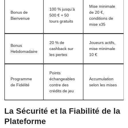
Mise minimale
100 % jusqu’à
Bonus de
de 20 €,
500 € + 50
Bienvenue
conditions de
tours gratuits
mise x35
20 % de
Joueurs actifs,
Bonus
cashback sur
mise minimale
Hebdomadaire
les pertes
10 €
Points
Programme
échangeables
Accumulation
de Fidélité
contre des
selon les mises
crédits de jeu
La Sécurité et la Fiabilité de la
Plateforme