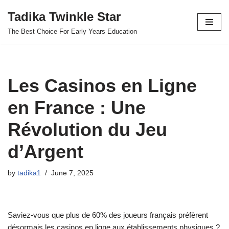
Tadika Twinkle Star
Skip
The Best Choice For Early Years Education
to
content
Les Casinos en Ligne
en France : Une
Révolution du Jeu
d’Argent
by
tadika1
June 7, 2025
Saviez-vous que plus de 60% des joueurs français préfèrent
désormais les casinos en ligne aux établissements physiques ?