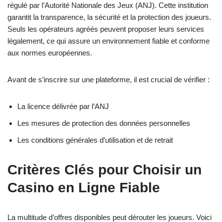
régulé par l’Autorité Nationale des Jeux (ANJ). Cette institution
garantit la transparence, la sécurité et la protection des joueurs.
Seuls les opérateurs agréés peuvent proposer leurs services
légalement, ce qui assure un environnement fiable et conforme
aux normes européennes.
Avant de s’inscrire sur une plateforme, il est crucial de vérifier :
La licence délivrée par l’ANJ
Les mesures de protection des données personnelles
Les conditions générales d’utilisation et de retrait
Critères Clés pour Choisir un
Casino en Ligne Fiable
La multitude d’offres disponibles peut dérouter les joueurs. Voici