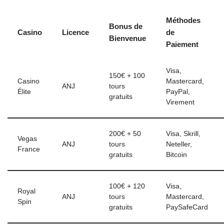
Méthodes
Bonus de
Casino
Licence
de
Bienvenue
Paiement
Visa,
150€ + 100
Casino
Mastercard,
ANJ
tours
Élite
PayPal,
gratuits
Virement
200€ + 50
Visa, Skrill,
Vegas
ANJ
tours
Neteller,
France
gratuits
Bitcoin
100€ + 120
Visa,
Royal
ANJ
tours
Mastercard,
Spin
gratuits
PaySafeCard