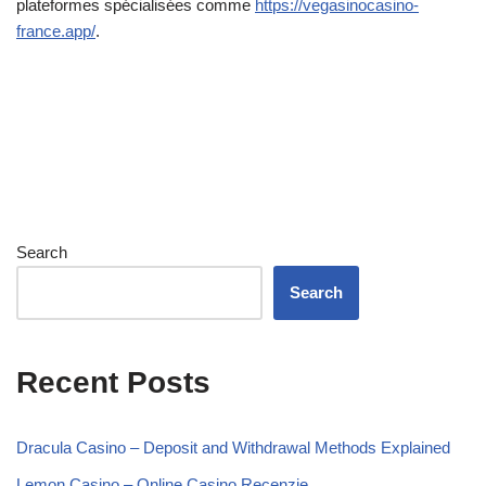
plateformes spécialisées comme
https://vegasinocasino-
france.app/
.
Search
Search
Recent Posts
Dracula Casino – Deposit and Withdrawal Methods Explained
Lemon Casino – Online Casino Recenzje