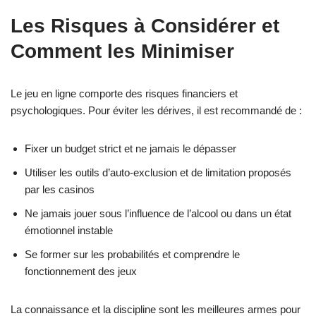
Les Risques à Considérer et
Comment les Minimiser
Le jeu en ligne comporte des risques financiers et
psychologiques. Pour éviter les dérives, il est recommandé de :
Fixer un budget strict et ne jamais le dépasser
Utiliser les outils d’auto-exclusion et de limitation proposés
par les casinos
Ne jamais jouer sous l’influence de l’alcool ou dans un état
émotionnel instable
Se former sur les probabilités et comprendre le
fonctionnement des jeux
La connaissance et la discipline sont les meilleures armes pour