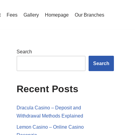
t
Fees
Gallery
Homepage
Our Branches
Search
Search
Recent Posts
Dracula Casino – Deposit and
Withdrawal Methods Explained
Lemon Casino – Online Casino