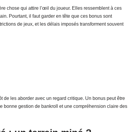
re chose qui attire l’œil du joueur. Elles ressemblent à ces
in. Pourtant, il faut garder en tête que ces bonus sont
trictions de jeux, et les délais imposés transforment souvent
utôt de les aborder avec un regard critique. Un bonus peut être
e bonne gestion de bankroll et une compréhension claire des