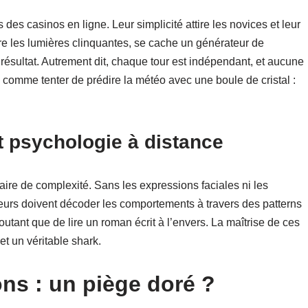
des casinos en ligne. Leur simplicité attire les novices et leur
ère les lumières clinquantes, se cache un générateur de
ésultat. Autrement dit, chaque tour est indépendant, et aucune
eu comme tenter de prédire la météo avec une boule de cristal :
et psychologie à distance
ire de complexité. Sans les expressions faciales ni les
oueurs doivent décoder les comportements à travers des patterns
outant que de lire un roman écrit à l’envers. La maîtrise de ces
 et un véritable shark.
ns : un piège doré ?