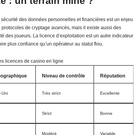
té : un terrain miné ?
La sécurité des données personnelles et financières est un enjeu
s protocoles de cryptage avancés, mais il existe aussi des
é des joueurs. La licence d’exploitation est un autre indicateur
pire plus confiance qu’un opérateur au statut flou.
 licences de casino en ligne
éographique
Niveau de contrôle
Réputation
-Uni
Très strict
Excellente
Strict
Bonne
Modéré
Variable