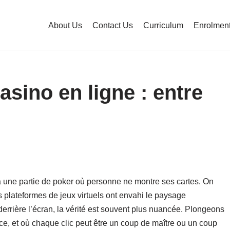
About Us
Contact Us
Curriculum
Enrolmen
sino en ligne : entre
 une partie de poker où personne ne montre ses cartes. On
 Les plateformes de jeux virtuels ont envahi le paysage
derrière l’écran, la vérité est souvent plus nuancée. Plongeons
ce, et où chaque clic peut être un coup de maître ou un coup