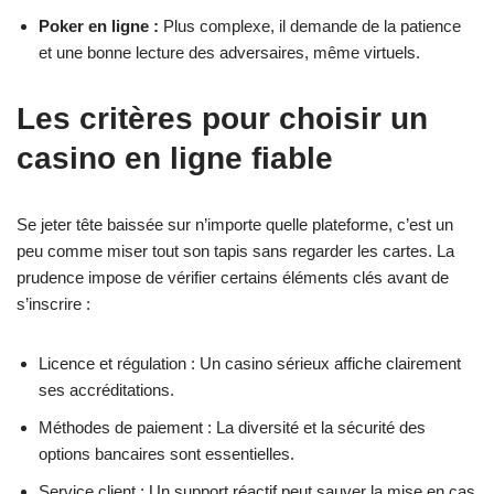
Poker en ligne :
Plus complexe, il demande de la patience
et une bonne lecture des adversaires, même virtuels.
Les critères pour choisir un
casino en ligne fiable
Se jeter tête baissée sur n’importe quelle plateforme, c’est un
peu comme miser tout son tapis sans regarder les cartes. La
prudence impose de vérifier certains éléments clés avant de
s’inscrire :
Licence et régulation : Un casino sérieux affiche clairement
ses accréditations.
Méthodes de paiement : La diversité et la sécurité des
options bancaires sont essentielles.
Service client : Un support réactif peut sauver la mise en cas