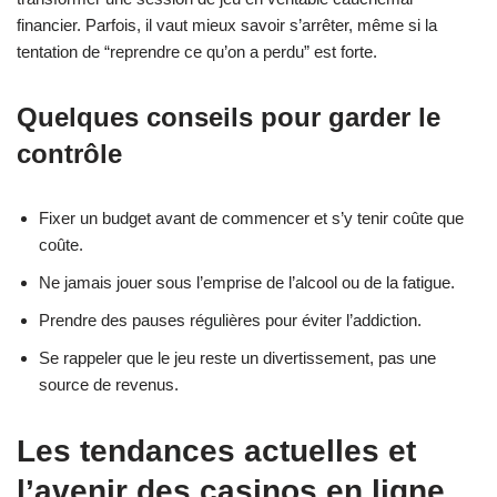
financier. Parfois, il vaut mieux savoir s’arrêter, même si la
tentation de “reprendre ce qu’on a perdu” est forte.
Quelques conseils pour garder le
contrôle
Fixer un budget avant de commencer et s’y tenir coûte que
coûte.
Ne jamais jouer sous l’emprise de l’alcool ou de la fatigue.
Prendre des pauses régulières pour éviter l’addiction.
Se rappeler que le jeu reste un divertissement, pas une
source de revenus.
Les tendances actuelles et
l’avenir des casinos en ligne