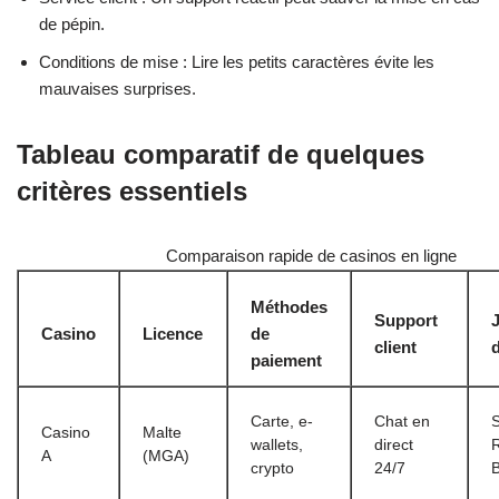
de pépin.
Conditions de mise : Lire les petits caractères évite les
mauvaises surprises.
Tableau comparatif de quelques
critères essentiels
Comparaison rapide de casinos en ligne
Méthodes
Support
Casino
Licence
de
client
paiement
Carte, e-
Chat en
S
Casino
Malte
wallets,
direct
R
A
(MGA)
crypto
24/7
B