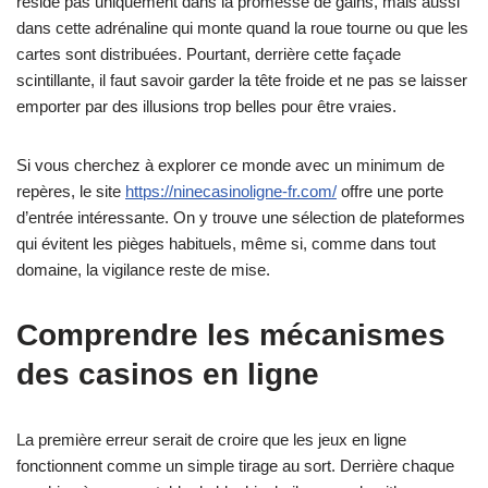
réside pas uniquement dans la promesse de gains, mais aussi
dans cette adrénaline qui monte quand la roue tourne ou que les
cartes sont distribuées. Pourtant, derrière cette façade
scintillante, il faut savoir garder la tête froide et ne pas se laisser
emporter par des illusions trop belles pour être vraies.
Si vous cherchez à explorer ce monde avec un minimum de
repères, le site
https://ninecasinoligne-fr.com/
offre une porte
d’entrée intéressante. On y trouve une sélection de plateformes
qui évitent les pièges habituels, même si, comme dans tout
domaine, la vigilance reste de mise.
Comprendre les mécanismes
des casinos en ligne
La première erreur serait de croire que les jeux en ligne
fonctionnent comme un simple tirage au sort. Derrière chaque