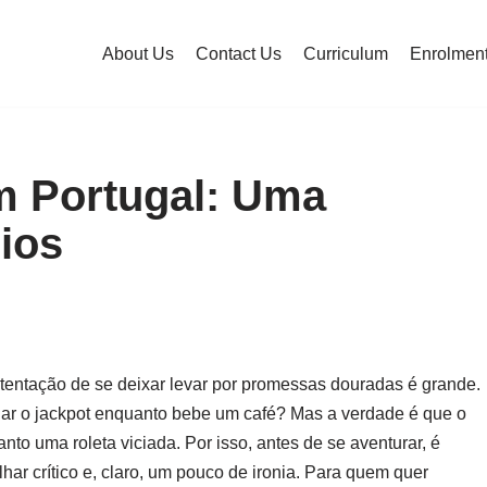
About Us
Contact Us
Curriculum
Enrolmen
m Portugal: Uma
ios
 tentação de se deixar levar por promessas douradas é grande.
har o jackpot enquanto bebe um café? Mas a verdade é que o
nto uma roleta viciada. Por isso, antes de se aventurar, é
ar crítico e, claro, um pouco de ironia. Para quem quer