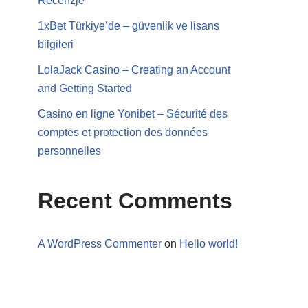
Recenzje
1xBet Türkiye’de – güvenlik ve lisans
bilgileri
LolaJack Casino – Creating an Account
and Getting Started
Casino en ligne Yonibet – Sécurité des
comptes et protection des données
personnelles
Recent Comments
A WordPress Commenter
on
Hello world!