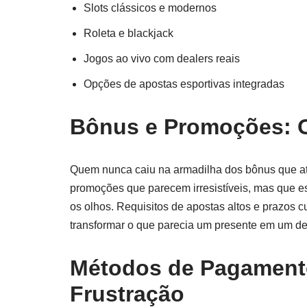
Slots clássicos e modernos
Roleta e blackjack
Jogos ao vivo com dealers reais
Opções de apostas esportivas integradas
Bônus e Promoções: 
Quem nunca caiu na armadilha dos bônus que atir
promoções que parecem irresistíveis, mas que e
os olhos. Requisitos de apostas altos e prazo
transformar o que parecia um presente em um de
Métodos de Pagamento:
Frustração