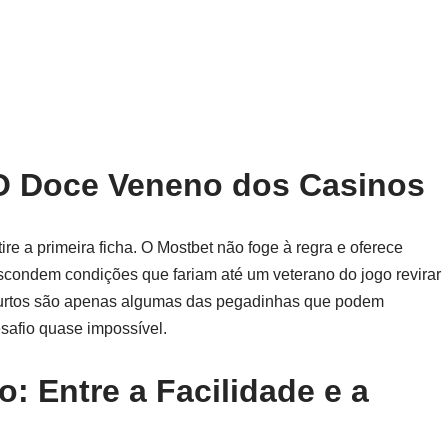
O Doce Veneno dos Casinos
e a primeira ficha. O Mostbet não foge à regra e oferece
scondem condições que fariam até um veterano do jogo revirar
s curtos são apenas algumas das pegadinhas que podem
safio quase impossível.
 Entre a Facilidade e a