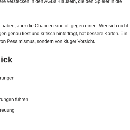
dere verstecken in den AGBs Klauseln, die den Spieler in die
haben, aber die Chancen sind oft gegen einen. Wer sich nicht
en genau liest und kritisch hinterfragt, hat bessere Karten. Ein
von Pessimismus, sondern von kluger Vorsicht.
lick
erungen
rrungen führen
treuung