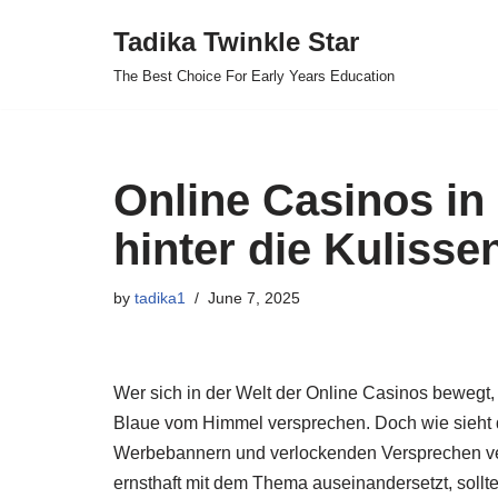
Tadika Twinkle Star
Skip
The Best Choice For Early Years Education
to
content
Online Casinos in
hinter die Kulisse
by
tadika1
June 7, 2025
Wer sich in der Welt der Online Casinos bewegt, 
Blaue vom Himmel versprechen. Doch wie sieht d
Werbebannern und verlockenden Versprechen verbi
ernsthaft mit dem Thema auseinandersetzt, sollte