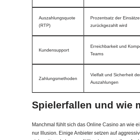
Auszahlungsquote
Prozentsatz der Einsätze,
(RTP)
zurückgezahlt wird
Erreichbarkeit und Komp
Kundensupport
Teams
Vielfalt und Sicherheit de
Zahlungsmethoden
Auszahlungen
Spielerfallen und wie
Manchmal fühlt sich das Online Casino an wie ei
nur Illusion. Einige Anbieter setzen auf aggressi