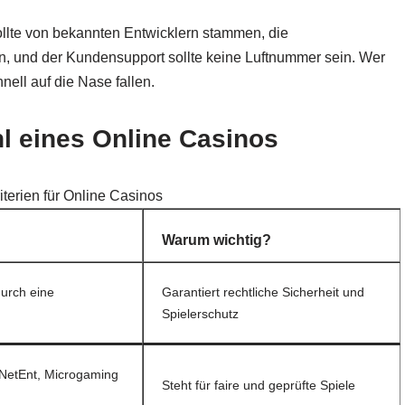
 sollte von bekannten Entwicklern stammen, die
, und der Kundensupport sollte keine Luftnummer sein. Wer
nell auf die Nase fallen.
hl eines Online Casinos
iterien für Online Casinos
Warum wichtig?
durch eine
Garantiert rechtliche Sicherheit und
Spielerschutz
 NetEnt, Microgaming
Steht für faire und geprüfte Spiele