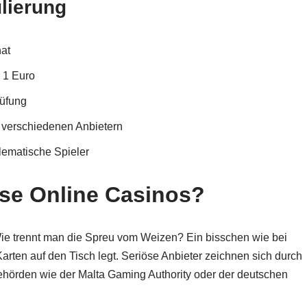
lierung
at
 1 Euro
rüfung
i verschiedenen Anbietern
blematische Spieler
öse Online Casinos?
: Wie trennt man die Spreu vom Weizen? Ein bisschen wie bei
Karten auf den Tisch legt. Seriöse Anbieter zeichnen sich durch
Behörden wie der Malta Gaming Authority oder der deutschen