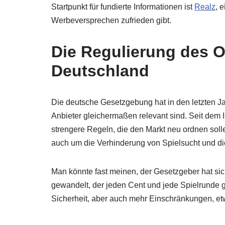
Startpunkt für fundierte Informationen ist
Realz
, 
Werbeversprechen zufrieden gibt.
Die Regulierung des O
Deutschland
Die deutsche Gesetzgebung hat in den letzten 
Anbieter gleichermaßen relevant sind. Seit dem I
strengere Regeln, die den Markt neu ordnen soll
auch um die Verhinderung von Spielsucht und die
Man könnte fast meinen, der Gesetzgeber hat si
gewandelt, der jeden Cent und jede Spielrunde g
Sicherheit, aber auch mehr Einschränkungen, etw