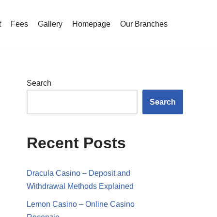
t
Fees
Gallery
Homepage
Our Branches
Search
Search
Recent Posts
Dracula Casino – Deposit and
Withdrawal Methods Explained
Lemon Casino – Online Casino