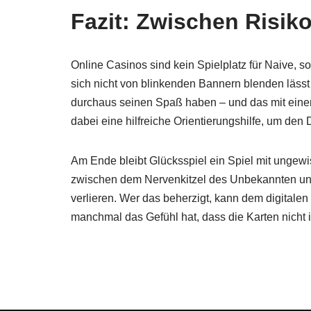
Fazit: Zwischen Risik
Online Casinos sind kein Spielplatz für Naive, s
sich nicht von blinkenden Bannern blenden lässt 
durchaus seinen Spaß haben – und das mit eine
dabei eine hilfreiche Orientierungshilfe, um den
Am Ende bleibt Glücksspiel ein Spiel mit ungewi
zwischen dem Nervenkitzel des Unbekannten und 
verlieren. Wer das beherzigt, kann dem digita
manchmal das Gefühl hat, dass die Karten nicht 