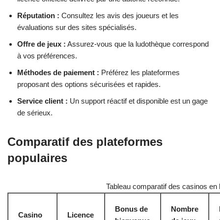
Réputation :
Consultez les avis des joueurs et les
évaluations sur des sites spécialisés.
Offre de jeux :
Assurez-vous que la ludothèque correspond
à vos préférences.
Méthodes de paiement :
Préférez les plateformes
proposant des options sécurisées et rapides.
Service client :
Un support réactif et disponible est un gage
de sérieux.
Comparatif des plateformes
populaires
Tableau comparatif des casinos en 
Bonus de
Nombre
Casino
Licence