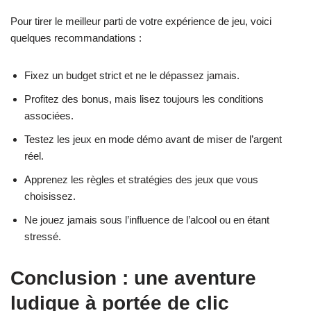
Pour tirer le meilleur parti de votre expérience de jeu, voici
quelques recommandations :
Fixez un budget strict et ne le dépassez jamais.
Profitez des bonus, mais lisez toujours les conditions
associées.
Testez les jeux en mode démo avant de miser de l’argent
réel.
Apprenez les règles et stratégies des jeux que vous
choisissez.
Ne jouez jamais sous l’influence de l’alcool ou en étant
stressé.
Conclusion : une aventure
ludique à portée de clic