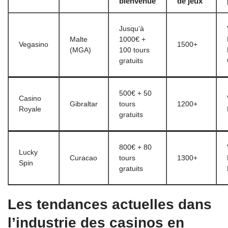
bienvenue
de jeux
Jusqu’à
Malte
1000€ +
Vegasino
1500+
(MGA)
100 tours
gratuits
500€ + 50
Casino
Gibraltar
tours
1200+
Royale
gratuits
800€ + 80
Lucky
Curacao
tours
1300+
Spin
gratuits
Les tendances actuelles dans
l’industrie des casinos en