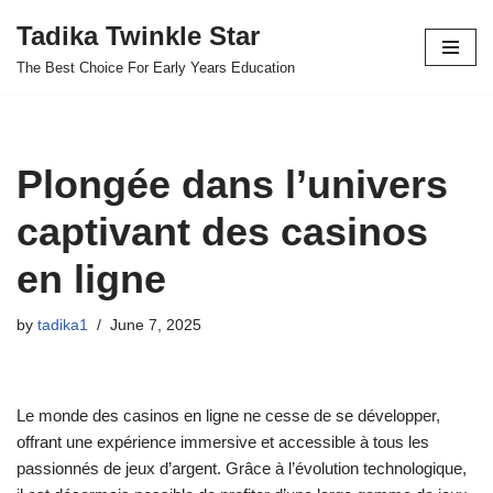
Tadika Twinkle Star
Skip
The Best Choice For Early Years Education
to
content
Plongée dans l’univers
captivant des casinos
en ligne
by
tadika1
June 7, 2025
Le monde des casinos en ligne ne cesse de se développer,
offrant une expérience immersive et accessible à tous les
passionnés de jeux d’argent. Grâce à l’évolution technologique,