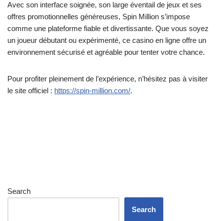
Avec son interface soignée, son large éventail de jeux et ses
offres promotionnelles généreuses, Spin Million s’impose
comme une plateforme fiable et divertissante. Que vous soyez
un joueur débutant ou expérimenté, ce casino en ligne offre un
environnement sécurisé et agréable pour tenter votre chance.
Pour profiter pleinement de l’expérience, n’hésitez pas à visiter
le site officiel :
https://spin-million.com/
.
Search
Search