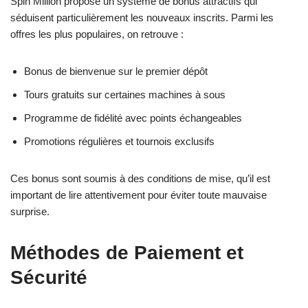
Spin Million propose un système de bonus attractifs qui
séduisent particulièrement les nouveaux inscrits. Parmi les
offres les plus populaires, on retrouve :
Bonus de bienvenue sur le premier dépôt
Tours gratuits sur certaines machines à sous
Programme de fidélité avec points échangeables
Promotions régulières et tournois exclusifs
Ces bonus sont soumis à des conditions de mise, qu’il est
important de lire attentivement pour éviter toute mauvaise
surprise.
Méthodes de Paiement et
Sécurité