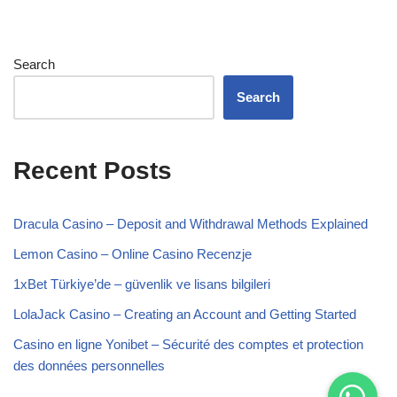
Search
Search
Recent Posts
Dracula Casino – Deposit and Withdrawal Methods Explained
Lemon Casino – Online Casino Recenzje
1xBet Türkiye’de – güvenlik ve lisans bilgileri
LolaJack Casino – Creating an Account and Getting Started
Casino en ligne Yonibet – Sécurité des comptes et protection
des données personnelles