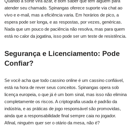
Quando a sorte vira azar, é bom saber que tem alguém para
atender seu chamado. Spinangas oferece suporte via chat ao
vivo e e-mail, mas a eficiência varia. Em horários de pico, a
espera pode ser longa, e as respostas, por vezes, genéricas.
Nada que um pouco de paciência não resolva, mas para quem
está no calor da jogatina, isso pode ser um teste de resistência.
Segurança e Licenciamento: Pode
Confiar?
Se você acha que todo cassino online é um cassino confiável,
está na hora de rever seus conceitos. Spinangas opera sob
licença europeia, o que já é um bom sinal, mas isso não elimina
completamente os riscos. A criptografia usada é padrão da
indústria, e as práticas de jogo responsável são promovidas,
ainda que a responsabilidade final sempre caia no jogador.
Afinal, ninguém quer ser o otário da mesa, não é?