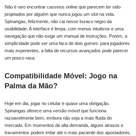
Não é raro encontrar cassinos online que parecem ter sido
projetados por alguém que nunca jogou um slot na vida.
Spinangas, felizmente, não cai nesse buraco negro da
usabilidade. A interface é limpa, com menus intuitivos e uma
navegação que não exige um manual de instruções. Porém, a
simplicidade pode ser uma faca de dois gumes: para jogadores
mais experientes, a falta de recursos avançados pode parecer
um pouco rasa.
Compatibilidade Móvel: Jogo na
Palma da Mão?
Hoje em dia, jogar no celular é quase uma obrigação.
Spinangas oferece uma versão móvel que funciona
razoavelmente bem, embora não seja a mais fluida do
mercado. Em momentos de alta demanda, alguns atrasos e
travamentos podem irritar até o mais paciente dos apostadores.