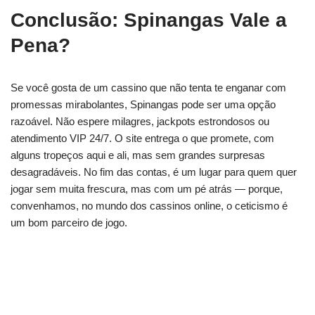
Conclusão: Spinangas Vale a
Pena?
Se você gosta de um cassino que não tenta te enganar com
promessas mirabolantes, Spinangas pode ser uma opção
razoável. Não espere milagres, jackpots estrondosos ou
atendimento VIP 24/7. O site entrega o que promete, com
alguns tropeços aqui e ali, mas sem grandes surpresas
desagradáveis. No fim das contas, é um lugar para quem quer
jogar sem muita frescura, mas com um pé atrás — porque,
convenhamos, no mundo dos cassinos online, o ceticismo é
um bom parceiro de jogo.