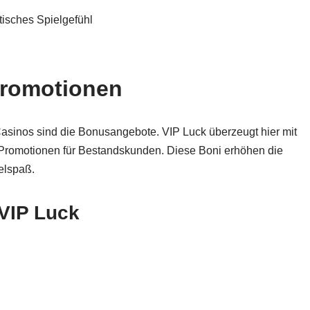
tisches Spielgefühl
romotionen
Casinos sind die Bonusangebote. VIP Luck überzeugt hier mit
Promotionen für Bestandskunden. Diese Boni erhöhen die
elspaß.
VIP Luck