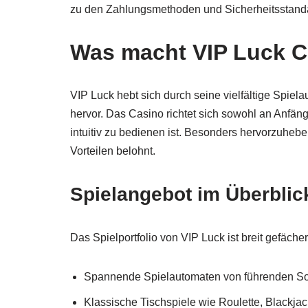
zu den Zahlungsmethoden und Sicherheitsstand
Was macht VIP Luck 
VIP Luck hebt sich durch seine vielfältige Spie
hervor. Das Casino richtet sich sowohl an Anfänge
intuitiv zu bedienen ist. Besonders hervorzuhebe
Vorteilen belohnt.
Spielangebot im Überblic
Das Spielportfolio von VIP Luck ist breit gefäche
Spannende Spielautomaten von führenden So
Klassische Tischspiele wie Roulette, Blackja