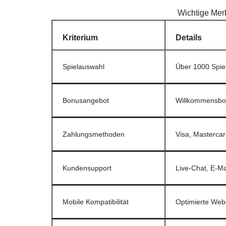
Wichtige Mer
Kriterium
Details
Spielauswahl
Über 1000 Spiel
Bonusangebot
Willkommensbon
Zahlungsmethoden
Visa, Mastercard
Kundensupport
Live-Chat, E-Ma
Mobile Kompatibilität
Optimierte Web