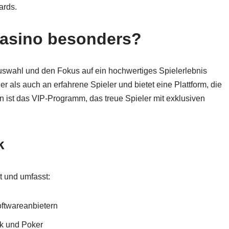
ards.
Casino besonders?
lauswahl und den Fokus auf ein hochwertiges Spielerlebnis
r als auch an erfahrene Spieler und bietet eine Plattform, die
n ist das VIP-Programm, das treue Spieler mit exklusiven
k
rt und umfasst:
ftwareanbietern
ck und Poker