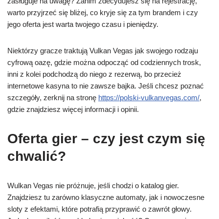
zasługuje na uwagę? Zanim zdecydujesz się na rejestrację,
warto przyjrzeć się bliżej, co kryje się za tym brandem i czy
jego oferta jest warta twojego czasu i pieniędzy.
Niektórzy gracze traktują Vulkan Vegas jak swojego rodzaju
cyfrową oazę, gdzie można odpocząć od codziennych trosk,
inni z kolei podchodzą do niego z rezerwą, bo przecież
internetowe kasyna to nie zawsze bajka. Jeśli chcesz poznać
szczegóły, zerknij na stronę
https://polski-vulkanvegas.com/
,
gdzie znajdziesz więcej informacji i opinii.
Oferta gier – czy jest czym się
chwalić?
Wulkan Vegas nie próżnuje, jeśli chodzi o katalog gier.
Znajdziesz tu zarówno klasyczne automaty, jak i nowoczesne
sloty z efektami, które potrafią przyprawić o zawrót głowy.