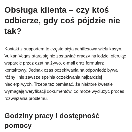
Obsługa klienta – czy ktoś
odbierze, gdy coś pójdzie nie
tak?
Kontakt z supportem to często pięta achillesowa wielu kasyn.
Vulkan Vegas stara się nie zostawiać graczy na lodzie, oferując
wsparcie przez czat na żywo, e-mail oraz formularz
kontaktowy. Jednak czas oczekiwania na odpowiedź bywa
różny i nie zawsze spełnia oczekiwania najbardziej
niecierpliwych. Trzeba też pamiętać, że niektóre kwestie
wymagają weryfikacji dokumentów, co może wydłużyć proces
rozwiązania problemu.
Godziny pracy i dostępność
pomocy