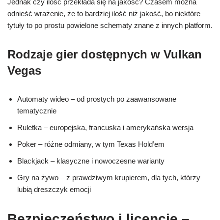
Jednak czy ilość przekłada się na jakość? Czasem można
odnieść wrażenie, że to bardziej ilość niż jakość, bo niektóre
tytuły to po prostu powielone schematy znane z innych platform.
Rodzaje gier dostępnych w Vulkan
Vegas
Automaty wideo – od prostych po zaawansowane
tematycznie
Ruletka – europejska, francuska i amerykańska wersja
Poker – różne odmiany, w tym Texas Hold’em
Blackjack – klasyczne i nowoczesne warianty
Gry na żywo – z prawdziwym krupierem, dla tych, którzy
lubią dreszczyk emocji
Bezpieczeństwo i licencje –