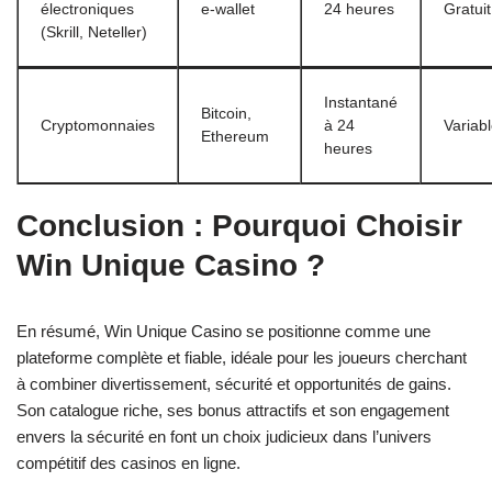
électroniques
e-wallet
24 heures
Gratuit
(Skrill, Neteller)
Instantané
Bitcoin,
Cryptomonnaies
à 24
Variab
Ethereum
heures
Conclusion : Pourquoi Choisir
Win Unique Casino ?
En résumé, Win Unique Casino se positionne comme une
plateforme complète et fiable, idéale pour les joueurs cherchant
à combiner divertissement, sécurité et opportunités de gains.
Son catalogue riche, ses bonus attractifs et son engagement
envers la sécurité en font un choix judicieux dans l’univers
compétitif des casinos en ligne.