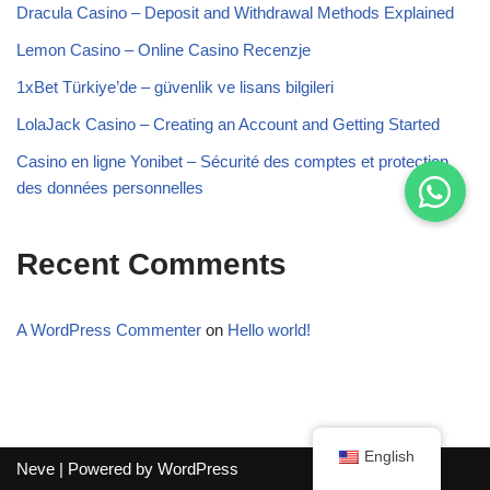
Dracula Casino – Deposit and Withdrawal Methods Explained
Lemon Casino – Online Casino Recenzje
1xBet Türkiye’de – güvenlik ve lisans bilgileri
LolaJack Casino – Creating an Account and Getting Started
Casino en ligne Yonibet – Sécurité des comptes et protection
des données personnelles
Recent Comments
A WordPress Commenter
on
Hello world!
English
Neve
| Powered by
WordPress