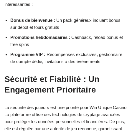
intéressantes :
Bonus de bienvenue :
Un pack généreux incluant bonus
sur dépôt et tours gratuits
Promotions hebdomadaires :
Cashback, reload bonus et
free spins
Programme VIP :
Récompenses exclusives, gestionnaire
de compte dédié, invitations à des événements
Sécurité et Fiabilité : Un
Engagement Prioritaire
La sécurité des joueurs est une priorité pour Win Unique Casino.
La plateforme utilise des technologies de cryptage avancées
pour protéger les données personnelles et financières. De plus,
elle est régulée par une autorité de jeu reconnue, garantissant