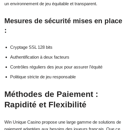
un environnement de jeu équitable et transparent.
Mesures de sécurité mises en place
:
Cryptage SSL 128 bits
Authentification à deux facteurs
Contrôles réguliers des jeux pour assurer l’équité
Politique stricte de jeu responsable
Méthodes de Paiement :
Rapidité et Flexibilité
Win Unique Casino propose une large gamme de solutions de
paiement adaptées aux besoins des joueurs français. Que ce