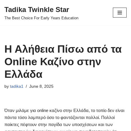
Tadika Twinkle Star
Skip
The Best Choice For Early Years Education
to
content
Η Αλήθεια Πίσω από τα
Online Καζίνο στην
Ελλάδα
by
tadika1
June 8, 2025
Όταν μιλάμε για online καζίνο στην Ελλάδα, το τοπίο δεν είναι
πάντα τόσο λαμπερό όσο το φαντάζονται πολλοί. Πολλοί
παίκτες πέφτουν στην παγίδα των υποσχέσεων και των