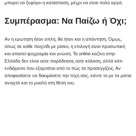
μπορεί να ξεφύγει η κατάσταση, μέχρι να είναι πολύ αργά.
Συμπέρασμα: Να Παίζω ή Όχι;
Αν η ερώτηση ήταν απλή, θα ήταν και η απάντηση. Όμως,
όπως σε κάθε παιχνίδι με ρίσκο, η επιλογή είναι προσωπική
και απαιτεί ψυχραιμία και γνώση. Τα online καζίνο στην
Ελλάδα δεν είναι ούτε παράδεισος ούτε κόλαση, αλλά κάτι
ενδιάμεσο που εξαρτάται από το πώς τα προσεγγίζεις. Αν
αποφασίσετε να δοκιμάσετε την τύχη σας, κάντε το με τα μάτια
ανοιχτά και το μυαλό στη θέση του.