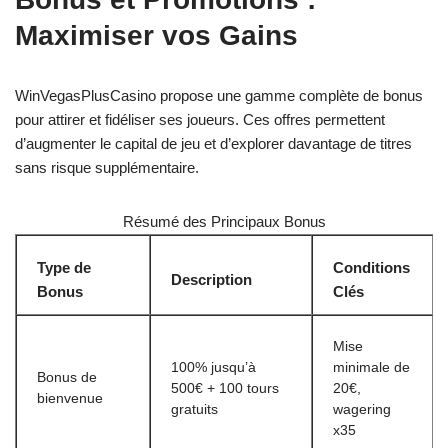
Maximiser vos Gains
WinVegasPlusCasino propose une gamme complète de bonus
pour attirer et fidéliser ses joueurs. Ces offres permettent
d’augmenter le capital de jeu et d’explorer davantage de titres
sans risque supplémentaire.
Résumé des Principaux Bonus
Type de
Conditions
Description
Bonus
Clés
Mise
100% jusqu’à
minimale de
Bonus de
500€ + 100 tours
20€,
bienvenue
gratuits
wagering
x35