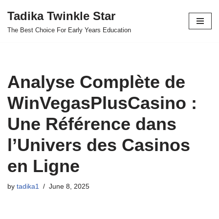
Tadika Twinkle Star
Skip
The Best Choice For Early Years Education
to
content
Analyse Complète de
WinVegasPlusCasino :
Une Référence dans
l’Univers des Casinos
en Ligne
by
tadika1
June 8, 2025