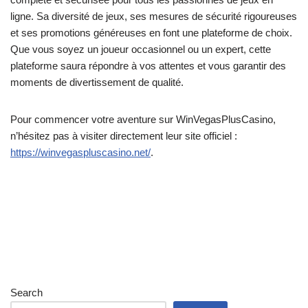
ligne. Sa diversité de jeux, ses mesures de sécurité rigoureuses
et ses promotions généreuses en font une plateforme de choix.
Que vous soyez un joueur occasionnel ou un expert, cette
plateforme saura répondre à vos attentes et vous garantir des
moments de divertissement de qualité.
Pour commencer votre aventure sur WinVegasPlusCasino,
n’hésitez pas à visiter directement leur site officiel :
https://winvegaspluscasino.net/
.
Search