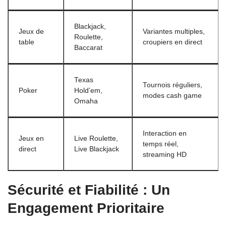
Blackjack,
Jeux de
Variantes multiples,
Roulette,
table
croupiers en direct
Baccarat
Texas
Tournois réguliers,
Poker
Hold’em,
modes cash game
Omaha
Interaction en
Jeux en
Live Roulette,
temps réel,
direct
Live Blackjack
streaming HD
Sécurité et Fiabilité : Un
Engagement Prioritaire