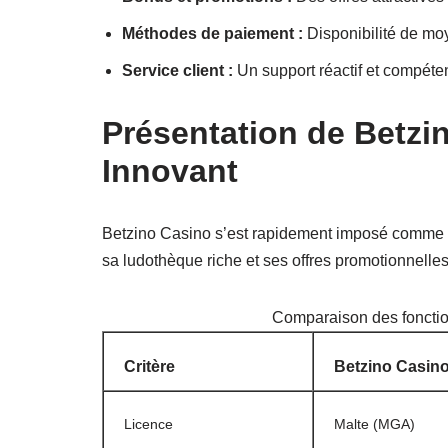
Méthodes de paiement :
Disponibilité de moy
Service client :
Un support réactif et compéte
Présentation de Betzi
Innovant
Betzino Casino s’est rapidement imposé comme un
sa ludothèque riche et ses offres promotionnelles
Comparaison des fonctio
Critère
Betzino Casin
Licence
Malte (MGA)