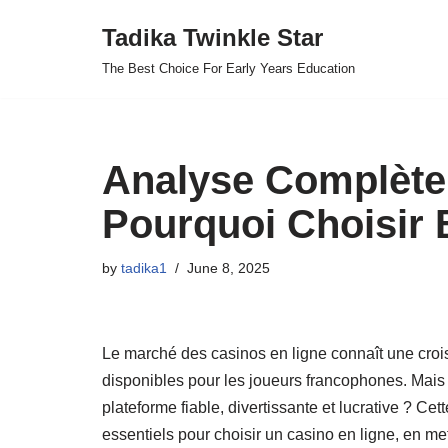
Tadika Twinkle Star
Skip
The Best Choice For Early Years Education
to
content
Analyse Complète 
Pourquoi Choisir 
by
tadika1
June 8, 2025
Le marché des casinos en ligne connaît une croi
disponibles pour les joueurs francophones. Mais 
plateforme fiable, divertissante et lucrative ? Ce
essentiels pour choisir un casino en ligne, en m