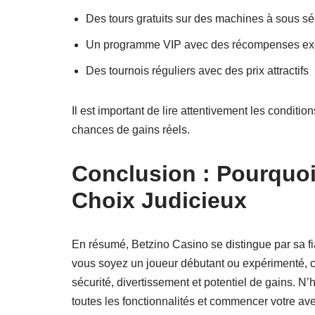
Des tours gratuits sur des machines à sous s
Un programme VIP avec des récompenses ex
Des tournois réguliers avec des prix attractifs
Il est important de lire attentivement les condit
chances de gains réels.
Conclusion : Pourquoi
Choix Judicieux
En résumé, Betzino Casino se distingue par sa fia
vous soyez un joueur débutant ou expérimenté, ce
sécurité, divertissement et potentiel de gains. N’
toutes les fonctionnalités et commencer votre ave