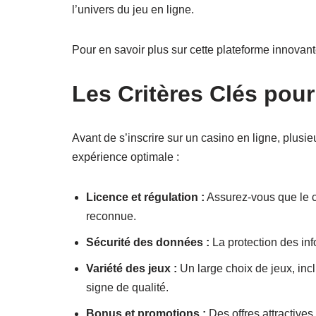
l’univers du jeu en ligne.
Pour en savoir plus sur cette plateforme innovante,
Les Critères Clés pou
Avant de s’inscrire sur un casino en ligne, plusi
expérience optimale :
Licence et régulation :
Assurez-vous que le c
reconnue.
Sécurité des données :
La protection des inf
Variété des jeux :
Un large choix de jeux, incl
signe de qualité.
Bonus et promotions :
Des offres attractive