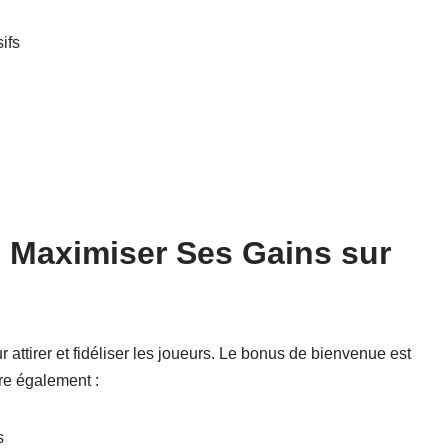
ifs
 Maximiser Ses Gains sur
attirer et fidéliser les joueurs. Le bonus de bienvenue est
fre également :
s