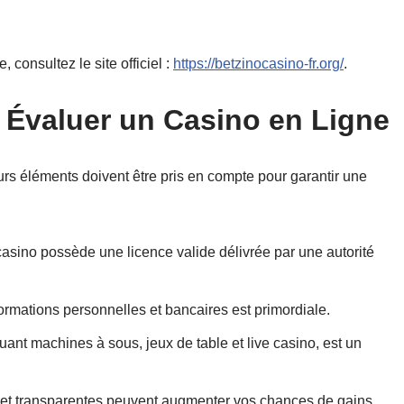
 consultez le site officiel :
https://betzinocasino-fr.org/
.
r Évaluer un Casino en Ligne
eurs éléments doivent être pris en compte pour garantir une
asino possède une licence valide délivrée par une autorité
ormations personnelles et bancaires est primordiale.
uant machines à sous, jeux de table et live casino, est un
s et transparentes peuvent augmenter vos chances de gains.