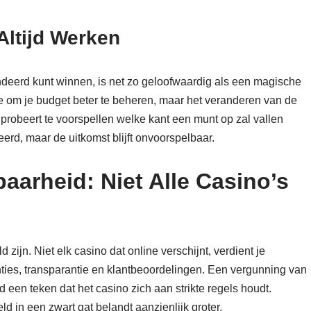
Altijd Werken
ndeerd kunt winnen, is net zo geloofwaardig als een magische
je om je budget beter te beheren, maar het veranderen van de
 probeert te voorspellen welke kant een munt op zal vallen
erd, maar de uitkomst blijft onvoorspelbaar.
aarheid: Niet Alle Casino’s
zijn. Niet elk casino dat online verschijnt, verdient je
enties, transparantie en klantbeoordelingen. Een vergunning van
 een teken dat het casino zich aan strikte regels houdt.
eld in een zwart gat belandt aanzienlijk groter.