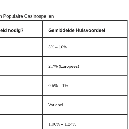
n Populaire Casinospellen
eid nodig?
Gemiddelde Huisvoordeel
3% – 10%
2.7% (Europees)
0.5% – 1%
Variabel
1.06% – 1.24%