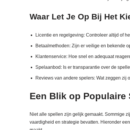
Waar Let Je Op Bij Het K
Licentie en regelgeving: Controleer altijd of h
Betaalmethoden: Zijn er veilige en bekende o
Klantenservice: Hoe snel en adequaat reager
Spelaanbod: Is er transparantie over de spell
Reviews van andere spelers: Wat zeggen zij 
Een Blik op Populair
Niet alle spellen zijn gelijk gemaakt. Sommige z
vaardigheid en strategie bevatten. Hieronder een
maakt.