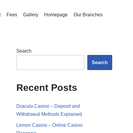
t
Fees
Gallery
Homepage
Our Branches
Search
Search
Recent Posts
Dracula Casino – Deposit and
Withdrawal Methods Explained
Lemon Casino – Online Casino