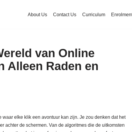
About Us
Contact Us
Curriculum
Enrolmen
ereld van Online
n Alleen Raden en
e waar elke klik een avontuur kan zijn. Je zou denken dat het
eer achter de schermen. Van de algoritmes die de uitkomsten