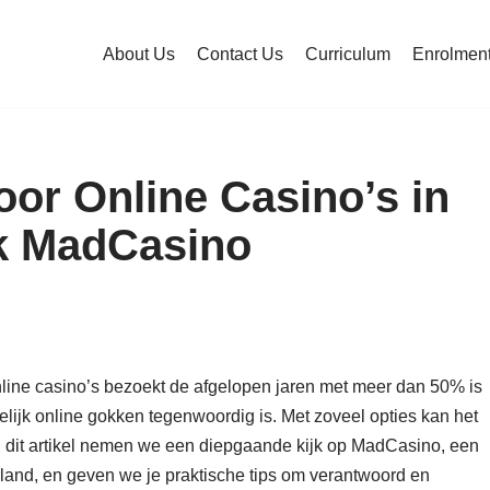
About Us
Contact Us
Curriculum
Enrolmen
oor Online Casino’s in
k MadCasino
online casino’s bezoekt de afgelopen jaren met meer dan 50% is
lijk online gokken tegenwoordig is. Met zoveel opties kan het
 In dit artikel nemen we een diepgaande kijk op MadCasino, een
rland, en geven we je praktische tips om verantwoord en