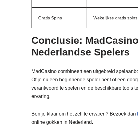
Gratis Spins
Wekelijkse gratis spins
Conclusie: MadCasino
Nederlandse Spelers
MadCasino combineert een uitgebreid spelaanbod
Of je nu een beginnende speler bent of een doorg
verantwoord te spelen en de beschikbare tools te
ervaring.
Ben je klaar om het zelf te ervaren? Bezoek dan
online gokken in Nederland.