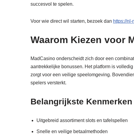
succesvol te spelen.
Voor wie direct wil starten, bezoek dan
https://n
Waarom Kiezen voor 
MadCasino onderscheidt zich door een combinati
aantrekkelijke bonussen. Het platform is volledi
zorgt voor een veilige speelomgeving. Bovendien
spelers versterkt.
Belangrijkste Kenmerken
Uitgebreid assortiment slots en tafelspellen
Snelle en veilige betaalmethoden