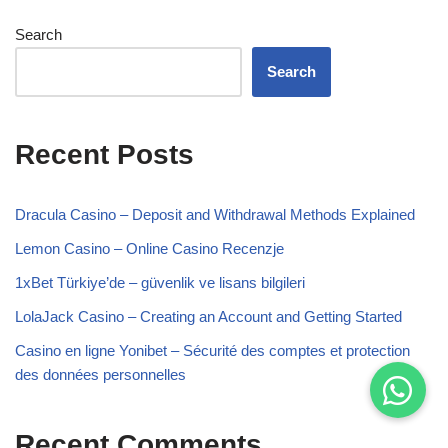
Search
Search
Recent Posts
Dracula Casino – Deposit and Withdrawal Methods Explained
Lemon Casino – Online Casino Recenzje
1xBet Türkiye’de – güvenlik ve lisans bilgileri
LolaJack Casino – Creating an Account and Getting Started
Casino en ligne Yonibet – Sécurité des comptes et protection
des données personnelles
Recent Comments