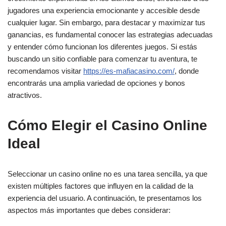
jugadores una experiencia emocionante y accesible desde
cualquier lugar. Sin embargo, para destacar y maximizar tus
ganancias, es fundamental conocer las estrategias adecuadas
y entender cómo funcionan los diferentes juegos. Si estás
buscando un sitio confiable para comenzar tu aventura, te
recomendamos visitar
https://es-mafiacasino.com/
, donde
encontrarás una amplia variedad de opciones y bonos
atractivos.
Cómo Elegir el Casino Online
Ideal
Seleccionar un casino online no es una tarea sencilla, ya que
existen múltiples factores que influyen en la calidad de la
experiencia del usuario. A continuación, te presentamos los
aspectos más importantes que debes considerar: