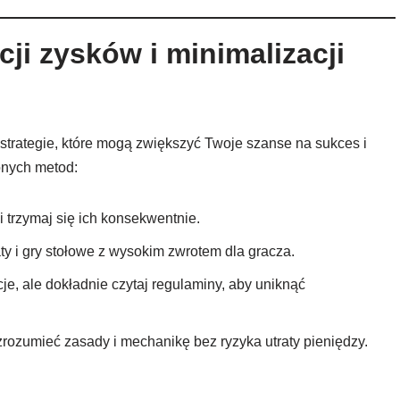
ji zysków i minimalizacji
ą strategie, które mogą zwiększyć Twoje szanse na sukces i
onych metod:
i trzymaj się ich konsekwentnie.
ty i gry stołowe z wysokim zwrotem dla gracza.
e, ale dokładnie czytaj regulaminy, aby uniknąć
rozumieć zasady i mechanikę bez ryzyka utraty pieniędzy.