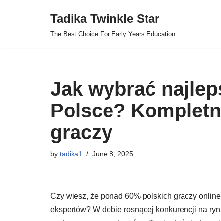
Tadika Twinkle Star
Skip
The Best Choice For Early Years Education
to
content
Jak wybrać najlep
Polsce? Kompletn
graczy
by
tadika1
June 8, 2025
Czy wiesz, że ponad 60% polskich graczy online
ekspertów? W dobie rosnącej konkurencji na ryn