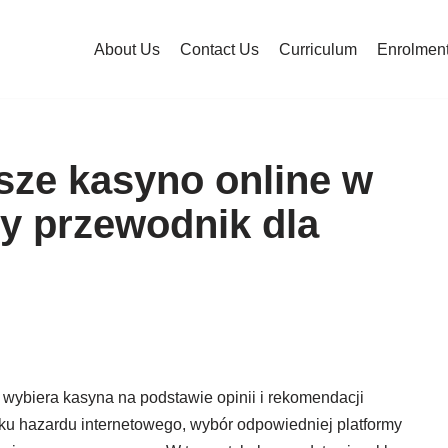
About Us
Contact Us
Curriculum
Enrolmen
sze kasyno online w
y przewodnik dla
 wybiera kasyna na podstawie opinii i rekomendacji
ku hazardu internetowego, wybór odpowiedniej platformy