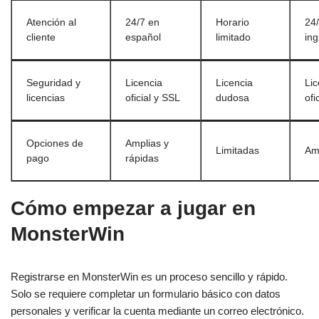
Atención al
24/7 en
Horario
24
cliente
español
limitado
ing
Seguridad y
Licencia
Licencia
Lic
licencias
oficial y SSL
dudosa
ofi
Opciones de
Amplias y
Limitadas
Am
pago
rápidas
Cómo empezar a jugar en
MonsterWin
Registrarse en MonsterWin es un proceso sencillo y rápido.
Solo se requiere completar un formulario básico con datos
personales y verificar la cuenta mediante un correo electrónico.