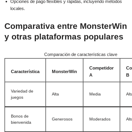
Opciones de pago flexibles y rápidas, incluyendo métodos
locales.
Comparativa entre MonsterWin
y otras plataformas populares
Comparación de características clave
Competidor
Co
Característica
MonsterWin
A
B
Variedad de
Alta
Media
Alt
juegos
Bonos de
Generosos
Moderados
Alt
bienvenida