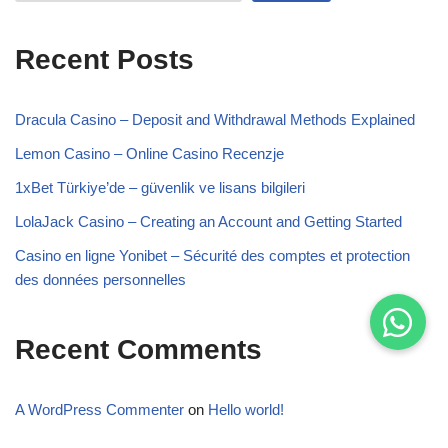
Recent Posts
Dracula Casino – Deposit and Withdrawal Methods Explained
Lemon Casino – Online Casino Recenzje
1xBet Türkiye’de – güvenlik ve lisans bilgileri
LolaJack Casino – Creating an Account and Getting Started
Casino en ligne Yonibet – Sécurité des comptes et protection
des données personnelles
Recent Comments
A WordPress Commenter
on
Hello world!