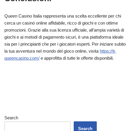
Queen Casino Italia rappresenta una scelta eccellente per chi
cerca un casinò online affidabile, ricco di giochi e con ottime
promozioni. Grazie alla sua licenza ufficiale, all’ampia varietà di
giochi e ai metodi di pagamento sicuri, è una piattaforma ideale
sia per i principianti che per i giocatori esperti. Per iniziare subito
la tua avventura nel mondo del gioco online, visita
https://it-
queencasino.com/
e approfitta di tutte le offerte disponibili.
Search
Search