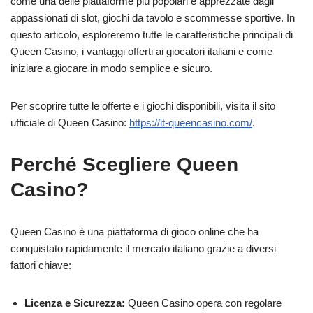
come una delle piattaforme più popolari e apprezzate dagli
appassionati di slot, giochi da tavolo e scommesse sportive. In
questo articolo, esploreremo tutte le caratteristiche principali di
Queen Casino, i vantaggi offerti ai giocatori italiani e come
iniziare a giocare in modo semplice e sicuro.
Per scoprire tutte le offerte e i giochi disponibili, visita il sito
ufficiale di Queen Casino:
https://it-queencasino.com/
.
Perché Scegliere Queen
Casino?
Queen Casino è una piattaforma di gioco online che ha
conquistato rapidamente il mercato italiano grazie a diversi
fattori chiave:
Licenza e Sicurezza:
Queen Casino opera con regolare