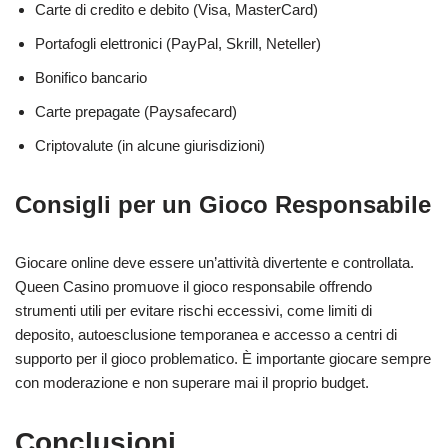
Carte di credito e debito (Visa, MasterCard)
Portafogli elettronici (PayPal, Skrill, Neteller)
Bonifico bancario
Carte prepagate (Paysafecard)
Criptovalute (in alcune giurisdizioni)
Consigli per un Gioco Responsabile
Giocare online deve essere un’attività divertente e controllata.
Queen Casino promuove il gioco responsabile offrendo
strumenti utili per evitare rischi eccessivi, come limiti di
deposito, autoesclusione temporanea e accesso a centri di
supporto per il gioco problematico. È importante giocare sempre
con moderazione e non superare mai il proprio budget.
Conclusioni