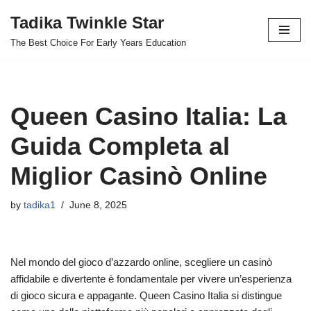
Tadika Twinkle Star
Skip
The Best Choice For Early Years Education
to
content
Queen Casino Italia: La
Guida Completa al
Miglior Casinò Online
by
tadika1
June 8, 2025
Nel mondo del gioco d’azzardo online, scegliere un casinò
affidabile e divertente è fondamentale per vivere un’esperienza
di gioco sicura e appagante. Queen Casino Italia si distingue