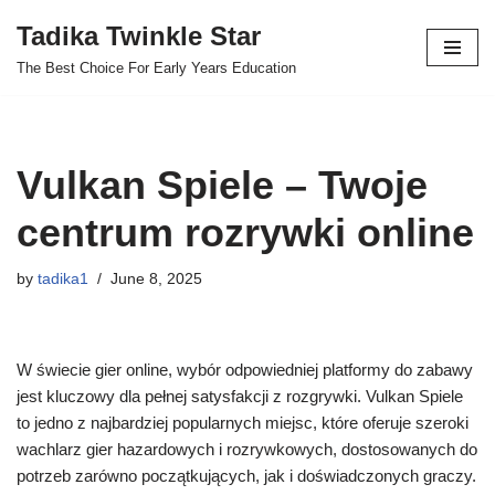
Tadika Twinkle Star
Skip
The Best Choice For Early Years Education
to
content
Vulkan Spiele – Twoje
centrum rozrywki online
by
tadika1
June 8, 2025
W świecie gier online, wybór odpowiedniej platformy do zabawy
jest kluczowy dla pełnej satysfakcji z rozgrywki. Vulkan Spiele
to jedno z najbardziej popularnych miejsc, które oferuje szeroki
wachlarz gier hazardowych i rozrywkowych, dostosowanych do
potrzeb zarówno początkujących, jak i doświadczonych graczy.