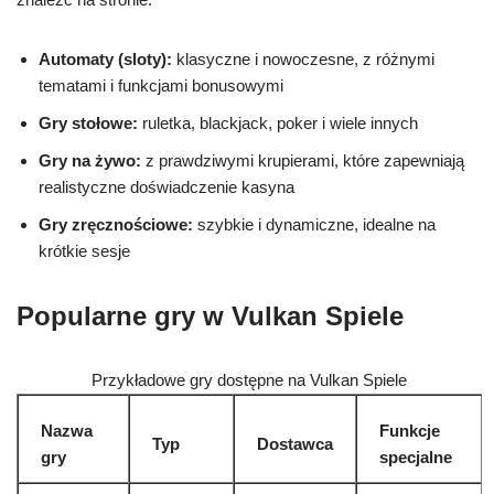
Automaty (sloty):
klasyczne i nowoczesne, z różnymi
tematami i funkcjami bonusowymi
Gry stołowe:
ruletka, blackjack, poker i wiele innych
Gry na żywo:
z prawdziwymi krupierami, które zapewniają
realistyczne doświadczenie kasyna
Gry zręcznościowe:
szybkie i dynamiczne, idealne na
krótkie sesje
Popularne gry w Vulkan Spiele
Przykładowe gry dostępne na Vulkan Spiele
Nazwa
Funkcje
Typ
Dostawca
gry
specjalne