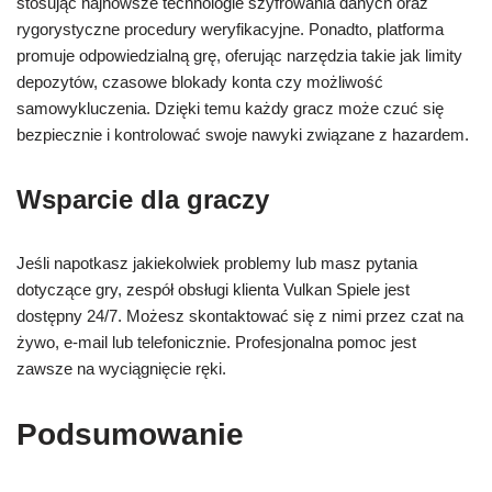
stosując najnowsze technologie szyfrowania danych oraz
rygorystyczne procedury weryfikacyjne. Ponadto, platforma
promuje odpowiedzialną grę, oferując narzędzia takie jak limity
depozytów, czasowe blokady konta czy możliwość
samowykluczenia. Dzięki temu każdy gracz może czuć się
bezpiecznie i kontrolować swoje nawyki związane z hazardem.
Wsparcie dla graczy
Jeśli napotkasz jakiekolwiek problemy lub masz pytania
dotyczące gry, zespół obsługi klienta Vulkan Spiele jest
dostępny 24/7. Możesz skontaktować się z nimi przez czat na
żywo, e-mail lub telefonicznie. Profesjonalna pomoc jest
zawsze na wyciągnięcie ręki.
Podsumowanie