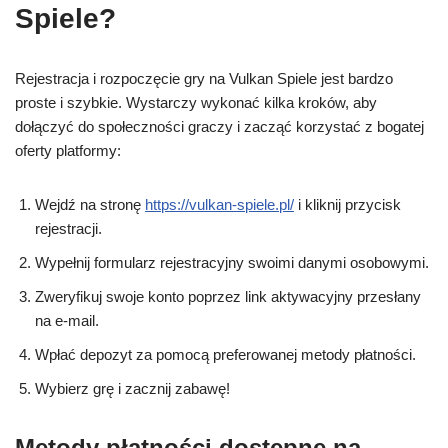
Spiele?
Rejestracja i rozpoczęcie gry na Vulkan Spiele jest bardzo
proste i szybkie. Wystarczy wykonać kilka kroków, aby
dołączyć do społeczności graczy i zacząć korzystać z bogatej
oferty platformy:
Wejdź na stronę
https://vulkan-spiele.pl/
i kliknij przycisk
rejestracji.
Wypełnij formularz rejestracyjny swoimi danymi osobowymi.
Zweryfikuj swoje konto poprzez link aktywacyjny przesłany
na e-mail.
Wpłać depozyt za pomocą preferowanej metody płatności.
Wybierz grę i zacznij zabawę!
Metody płatności dostępne na