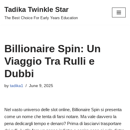
Tadika Twinkle Star
Skip
The Best Choice For Early Years Education
to
content
Billionaire Spin: Un
Viaggio Tra Rulli e
Dubbi
by
tadika1
June 9, 2025
Nel vasto universo delle slot online, Billionaire Spin si presenta
come un nome che tenta di farsi notare. Ma vale davvero la
pena dedicargli tempo e denaro? Prima di lasciarvi trasportare