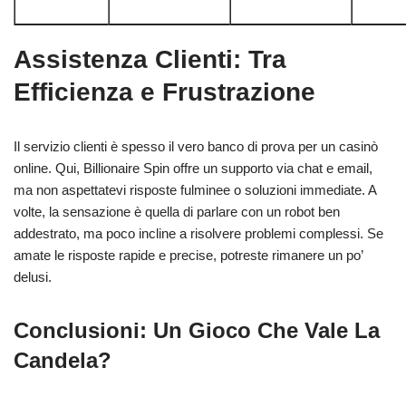
Assistenza Clienti: Tra
Efficienza e Frustrazione
Il servizio clienti è spesso il vero banco di prova per un casinò
online. Qui, Billionaire Spin offre un supporto via chat e email,
ma non aspettatevi risposte fulminee o soluzioni immediate. A
volte, la sensazione è quella di parlare con un robot ben
addestrato, ma poco incline a risolvere problemi complessi. Se
amate le risposte rapide e precise, potreste rimanere un po’
delusi.
Conclusioni: Un Gioco Che Vale La
Candela?