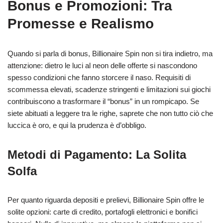
Bonus e Promozioni: Tra
Promesse e Realismo
Quando si parla di bonus, Billionaire Spin non si tira indietro, ma
attenzione: dietro le luci al neon delle offerte si nascondono
spesso condizioni che fanno storcere il naso. Requisiti di
scommessa elevati, scadenze stringenti e limitazioni sui giochi
contribuiscono a trasformare il “bonus” in un rompicapo. Se
siete abituati a leggere tra le righe, saprete che non tutto ciò che
luccica è oro, e qui la prudenza è d’obbligo.
Metodi di Pagamento: La Solita
Solfa
Per quanto riguarda depositi e prelievi, Billionaire Spin offre le
solite opzioni: carte di credito, portafogli elettronici e bonifici