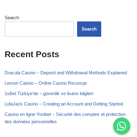
Search
Search
Recent Posts
Dracula Casino – Deposit and Withdrawal Methods Explained
Lemon Casino – Online Casino Recenzje
1xBet Türkiye’de – güvenlik ve lisans bilgileri
LolaJack Casino – Creating an Account and Getting Started
Casino en ligne Yonibet – Sécurité des comptes et protection
des données personnelles