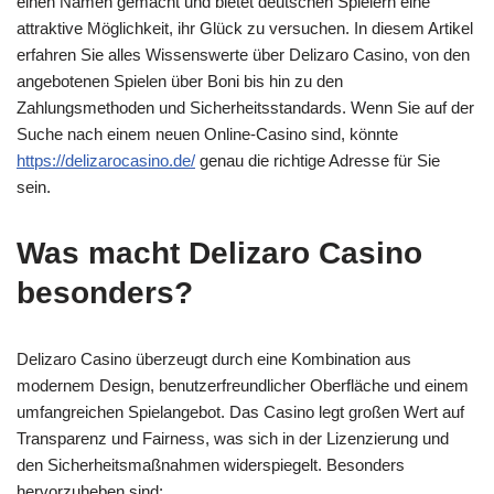
einen Namen gemacht und bietet deutschen Spielern eine
attraktive Möglichkeit, ihr Glück zu versuchen. In diesem Artikel
erfahren Sie alles Wissenswerte über Delizaro Casino, von den
angebotenen Spielen über Boni bis hin zu den
Zahlungsmethoden und Sicherheitsstandards. Wenn Sie auf der
Suche nach einem neuen Online-Casino sind, könnte
https://delizarocasino.de/
genau die richtige Adresse für Sie
sein.
Was macht Delizaro Casino
besonders?
Delizaro Casino überzeugt durch eine Kombination aus
modernem Design, benutzerfreundlicher Oberfläche und einem
umfangreichen Spielangebot. Das Casino legt großen Wert auf
Transparenz und Fairness, was sich in der Lizenzierung und
den Sicherheitsmaßnahmen widerspiegelt. Besonders
hervorzuheben sind: