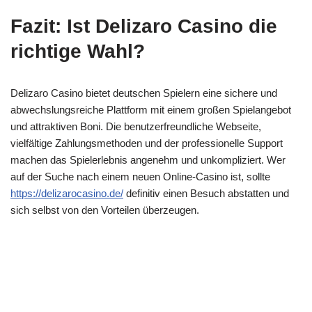
Fazit: Ist Delizaro Casino die
richtige Wahl?
Delizaro Casino bietet deutschen Spielern eine sichere und
abwechslungsreiche Plattform mit einem großen Spielangebot
und attraktiven Boni. Die benutzerfreundliche Webseite,
vielfältige Zahlungsmethoden und der professionelle Support
machen das Spielerlebnis angenehm und unkompliziert. Wer
auf der Suche nach einem neuen Online-Casino ist, sollte
https://delizarocasino.de/
definitiv einen Besuch abstatten und
sich selbst von den Vorteilen überzeugen.