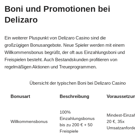
Boni und Promotionen bei
Delizaro
Ein weiterer Pluspunkt von Delizaro Casino sind die
großzügigen Bonusangebote. Neue Spieler werden mit einem
Willkommensbonus begrüßt, der oft aus Einzahlungsboni und
Freispielen besteht. Auch Bestandskunden profitieren von
regelmäßigen Aktionen und Treueprogrammen.
Übersicht der typischen Boni bei Delizaro Casino
Bonusart
Beschreibung
Voraussetzu
100%
Mindest-Einza
Einzahlungsbonus
Willkommensbonus
20 €, 35x
bis zu 200 € + 50
Umsatzanford
Freispiele