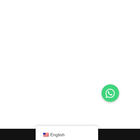
English