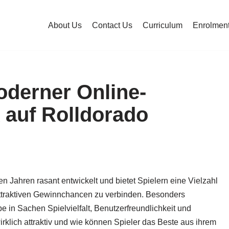
About Us
Contact Us
Curriculum
Enrolmen
oderner Online-
k auf Rolldorado
en Jahren rasant entwickelt und bietet Spielern eine Vielzahl
attraktiven Gewinnchancen zu verbinden. Besonders
 in Sachen Spielvielfalt, Benutzerfreundlichkeit und
rklich attraktiv und wie können Spieler das Beste aus ihrem