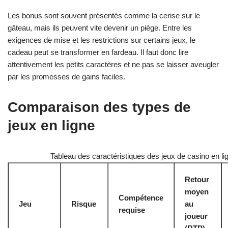
Les bonus sont souvent présentés comme la cerise sur le
gâteau, mais ils peuvent vite devenir un piège. Entre les
exigences de mise et les restrictions sur certains jeux, le
cadeau peut se transformer en fardeau. Il faut donc lire
attentivement les petits caractères et ne pas se laisser aveugler
par les promesses de gains faciles.
Comparaison des types de
jeux en ligne
Tableau des caractéristiques des jeux de casino en li
Retour
moyen
Compétence
Jeu
Risque
au
requise
joueur