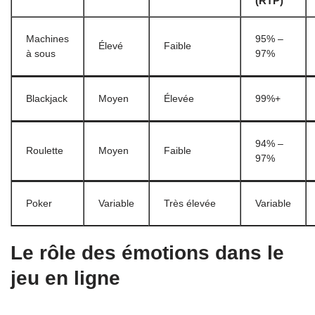
(RTP)
Machines
95% –
Élevé
Faible
à sous
97%
Blackjack
Moyen
Élevée
99%+
94% –
Roulette
Moyen
Faible
97%
Poker
Variable
Très élevée
Variable
Le rôle des émotions dans le
jeu en ligne