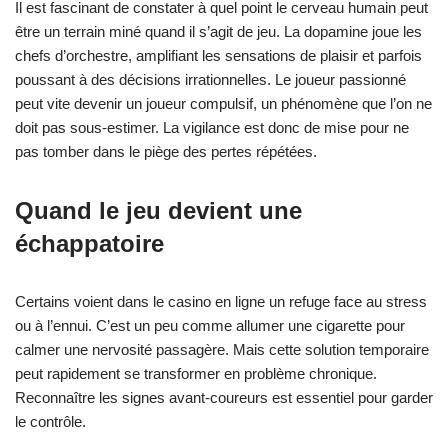
Il est fascinant de constater à quel point le cerveau humain peut
être un terrain miné quand il s’agit de jeu. La dopamine joue les
chefs d’orchestre, amplifiant les sensations de plaisir et parfois
poussant à des décisions irrationnelles. Le joueur passionné
peut vite devenir un joueur compulsif, un phénomène que l’on ne
doit pas sous-estimer. La vigilance est donc de mise pour ne
pas tomber dans le piège des pertes répétées.
Quand le jeu devient une
échappatoire
Certains voient dans le casino en ligne un refuge face au stress
ou à l’ennui. C’est un peu comme allumer une cigarette pour
calmer une nervosité passagère. Mais cette solution temporaire
peut rapidement se transformer en problème chronique.
Reconnaître les signes avant-coureurs est essentiel pour garder
le contrôle.