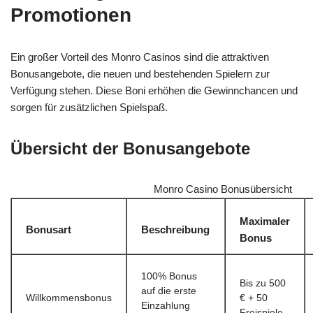
Promotionen
Ein großer Vorteil des Monro Casinos sind die attraktiven
Bonusangebote, die neuen und bestehenden Spielern zur
Verfügung stehen. Diese Boni erhöhen die Gewinnchancen und
sorgen für zusätzlichen Spielspaß.
Übersicht der Bonusangebote
Monro Casino Bonusübersicht
Maximaler
Bonusart
Beschreibung
Bonus
100% Bonus
Bis zu 500
auf die erste
Willkommensbonus
€ + 50
Einzahlung
Freispiele