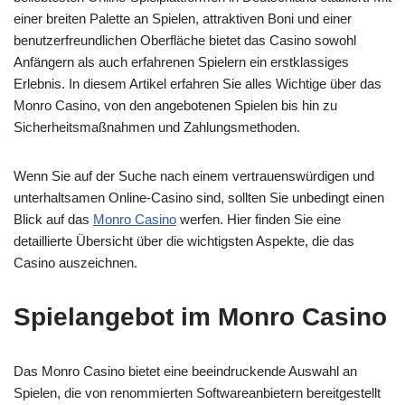
einer breiten Palette an Spielen, attraktiven Boni und einer
benutzerfreundlichen Oberfläche bietet das Casino sowohl
Anfängern als auch erfahrenen Spielern ein erstklassiges
Erlebnis. In diesem Artikel erfahren Sie alles Wichtige über das
Monro Casino, von den angebotenen Spielen bis hin zu
Sicherheitsmaßnahmen und Zahlungsmethoden.
Wenn Sie auf der Suche nach einem vertrauenswürdigen und
unterhaltsamen Online-Casino sind, sollten Sie unbedingt einen
Blick auf das
Monro Casino
werfen. Hier finden Sie eine
detaillierte Übersicht über die wichtigsten Aspekte, die das
Casino auszeichnen.
Spielangebot im Monro Casino
Das Monro Casino bietet eine beeindruckende Auswahl an
Spielen, die von renommierten Softwareanbietern bereitgestellt