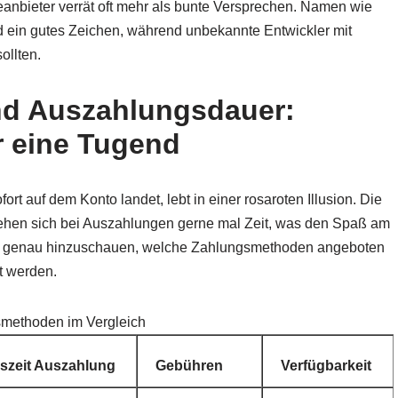
eanbieter verrät oft mehr als bunte Versprechen. Namen wie
 ein gutes Zeichen, während unbekannte Entwickler mit
ollten.
d Auszahlungsdauer:
r eine Tugend
t auf dem Konto landet, lebt in einer rosaroten Illusion. Die
ziehen sich bei Auszahlungen gerne mal Zeit, was den Spaß am
ich, genau hinzuschauen, welche Zahlungsmethoden angeboten
t werden.
methoden im Vergleich
szeit Auszahlung
Gebühren
Verfügbarkeit