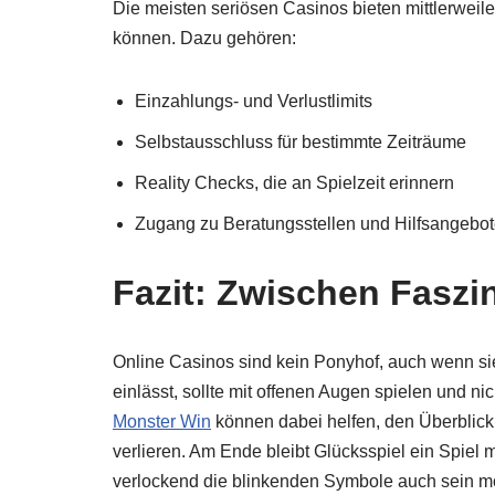
Die meisten seriösen Casinos bieten mittlerweile
können. Dazu gehören:
Einzahlungs- und Verlustlimits
Selbstausschluss für bestimmte Zeiträume
Reality Checks, die an Spielzeit erinnern
Zugang zu Beratungsstellen und Hilfsangebo
Fazit: Zwischen Faszi
Online Casinos sind kein Ponyhof, auch wenn s
einlässt, sollte mit offenen Augen spielen und n
Monster Win
können dabei helfen, den Überblick 
verlieren. Am Ende bleibt Glücksspiel ein Spiel 
verlockend die blinkenden Symbole auch sein m