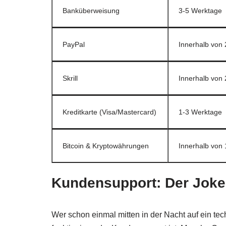
Banküberweisung
3-5 Werktage
PayPal
Innerhalb von
Skrill
Innerhalb von
Kreditkarte (Visa/Mastercard)
1-3 Werktage
Bitcoin & Kryptowährungen
Innerhalb von
Kundensupport: Der Joker
Wer schon einmal mitten in der Nacht auf ein tec