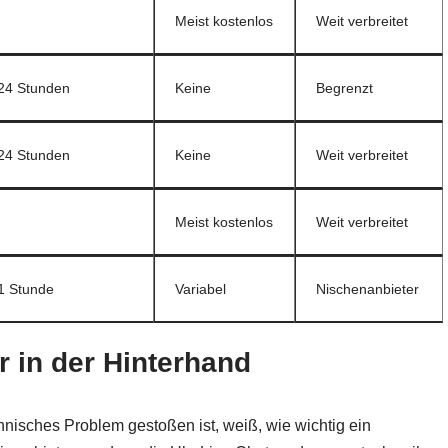
Meist kostenlos
Weit verbreitet
 24 Stunden
Keine
Begrenzt
 24 Stunden
Keine
Weit verbreitet
Meist kostenlos
Weit verbreitet
 1 Stunde
Variabel
Nischenanbieter
 in der Hinterhand
hnisches Problem gestoßen ist, weiß, wie wichtig ein