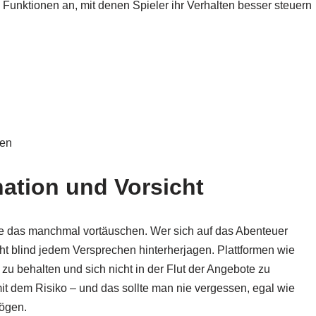
 Funktionen an, mit denen Spieler ihr Verhalten besser steuern
ten
nation und Vorsicht
ie das manchmal vortäuschen. Wer sich auf das Abenteuer
icht blind jedem Versprechen hinterherjagen. Plattformen wie
zu behalten und sich nicht in der Flut der Angebote zu
mit dem Risiko – und das sollte man nie vergessen, egal wie
ögen.