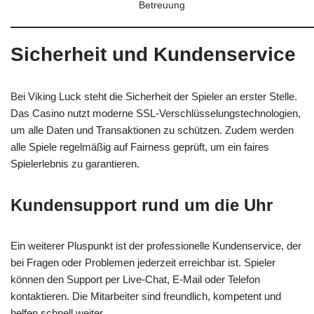
Betreuung
Sicherheit und Kundenservice
Bei Viking Luck steht die Sicherheit der Spieler an erster Stelle.
Das Casino nutzt moderne SSL-Verschlüsselungstechnologien,
um alle Daten und Transaktionen zu schützen. Zudem werden
alle Spiele regelmäßig auf Fairness geprüft, um ein faires
Spielerlebnis zu garantieren.
Kundensupport rund um die Uhr
Ein weiterer Pluspunkt ist der professionelle Kundenservice, der
bei Fragen oder Problemen jederzeit erreichbar ist. Spieler
können den Support per Live-Chat, E-Mail oder Telefon
kontaktieren. Die Mitarbeiter sind freundlich, kompetent und
helfen schnell weiter.