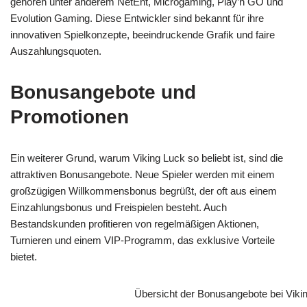
gehören unter anderem NetEnt, Microgaming, Play’n GO und
Evolution Gaming. Diese Entwickler sind bekannt für ihre
innovativen Spielkonzepte, beeindruckende Grafik und faire
Auszahlungsquoten.
Bonusangebote und
Promotionen
Ein weiterer Grund, warum Viking Luck so beliebt ist, sind die
attraktiven Bonusangebote. Neue Spieler werden mit einem
großzügigen Willkommensbonus begrüßt, der oft aus einem
Einzahlungsbonus und Freispielen besteht. Auch
Bestandskunden profitieren von regelmäßigen Aktionen,
Turnieren und einem VIP-Programm, das exklusive Vorteile
bietet.
Übersicht der Bonusangebote bei Viki