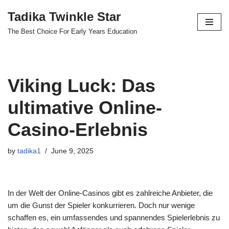
Tadika Twinkle Star
Skip
The Best Choice For Early Years Education
to
content
Viking Luck: Das
ultimative Online-
Casino-Erlebnis
by
tadika1
June 9, 2025
In der Welt der Online-Casinos gibt es zahlreiche Anbieter, die
um die Gunst der Spieler konkurrieren. Doch nur wenige
schaffen es, ein umfassendes und spannendes Spielerlebnis zu