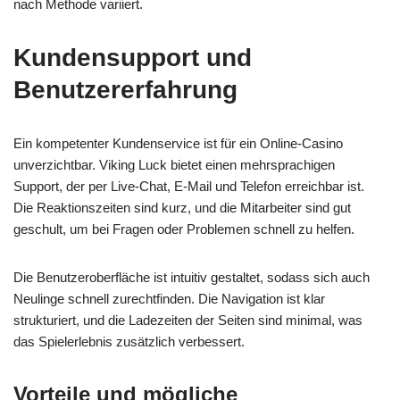
nach Methode variiert.
Kundensupport und
Benutzererfahrung
Ein kompetenter Kundenservice ist für ein Online-Casino
unverzichtbar. Viking Luck bietet einen mehrsprachigen
Support, der per Live-Chat, E-Mail und Telefon erreichbar ist.
Die Reaktionszeiten sind kurz, und die Mitarbeiter sind gut
geschult, um bei Fragen oder Problemen schnell zu helfen.
Die Benutzeroberfläche ist intuitiv gestaltet, sodass sich auch
Neulinge schnell zurechtfinden. Die Navigation ist klar
strukturiert, und die Ladezeiten der Seiten sind minimal, was
das Spielerlebnis zusätzlich verbessert.
Vorteile und mögliche