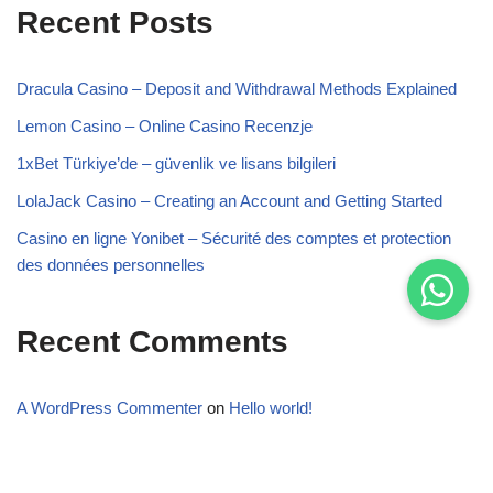
Recent Posts
Dracula Casino – Deposit and Withdrawal Methods Explained
Lemon Casino – Online Casino Recenzje
1xBet Türkiye’de – güvenlik ve lisans bilgileri
LolaJack Casino – Creating an Account and Getting Started
Casino en ligne Yonibet – Sécurité des comptes et protection
des données personnelles
Recent Comments
A WordPress Commenter
on
Hello world!