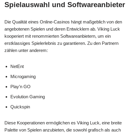
Spielauswahl und Softwareanbieter
Die Qualität eines Online-Casinos hängt maßgeblich von den
angebotenen Spielen und deren Entwicklern ab. Viking Luck
kooperiert mit renommierten Softwareanbietern, um ein
erstklassiges Spielerlebnis zu garantieren. Zu den Partnern
zählen unter anderem:
NetEnt
Microgaming
Play’n GO
Evolution Gaming
Quickspin
Diese Kooperationen ermöglichen es Viking Luck, eine breite
Palette von Spielen anzubieten, die sowohl grafisch als auch