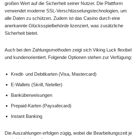
großen Wert auf die Sicherheit seiner Nutzer. Die Plattform
verwendet moderne SSL-Verschlüsselungstechnologien, um
alle Daten zu schützen. Zudem ist das Casino durch eine
anerkannte Glücksspielbehörde lizenziert, was zusätzliche
Sicherheit bietet.
Auch bei den Zahlungsmethoden zeigt sich Viking Luck flexibel
und kundenorientiert. Folgende Optionen stehen zur Verfügung:
Kredit- und Debitkarten (Visa, Mastercard)
E-Wallets (Skrill, Neteller)
Banküberweisungen
Prepaid-Karten (Paysafecard)
Instant Banking
Die Auszahlungen erfolgen zügig, wobei die Bearbeitungszeit je