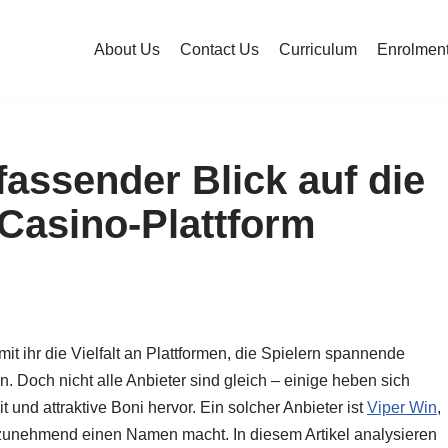
About Us
Contact Us
Curriculum
Enrolmen
fassender Blick auf die
-Casino-Plattform
it ihr die Vielfalt an Plattformen, die Spielern spannende
 Doch nicht alle Anbieter sind gleich – einige heben sich
und attraktive Boni hervor. Ein solcher Anbieter ist
Viper Win
,
 zunehmend einen Namen macht. In diesem Artikel analysieren