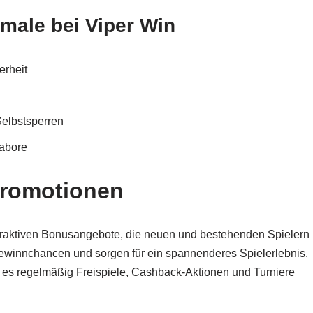
male bei Viper Win
erheit
Selbstsperren
labore
romotionen
attraktiven Bonusangebote, die neuen und bestehenden Spielern
ewinnchancen und sorgen für ein spannenderes Spielerlebnis.
s regelmäßig Freispiele, Cashback-Aktionen und Turniere