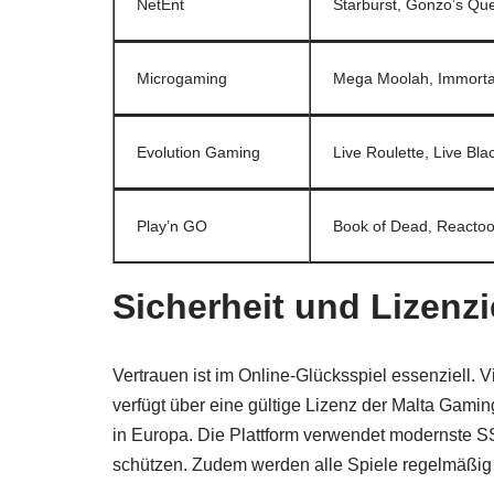
NetEnt
Starburst, Gonzo’s Qu
Microgaming
Mega Moolah, Immort
Evolution Gaming
Live Roulette, Live Bla
Play’n GO
Book of Dead, Reacto
Sicherheit und Lizenz
Vertrauen ist im Online-Glücksspiel essenziell. V
verfügt über eine gültige Lizenz der Malta Gami
in Europa. Die Plattform verwendet modernste S
schützen. Zudem werden alle Spiele regelmäßig 