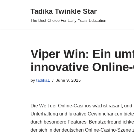
Tadika Twinkle Star
Skip
The Best Choice For Early Years Education
to
content
Viper Win: Ein um
innovative Online
by
tadika1
June 9, 2025
Die Welt der Online-Casinos wächst rasant, und m
Unterhaltung und lukrative Gewinnchancen bieten.
durch besondere Features, Benutzerfreundlichkeit 
der sich in der deutschen Online-Casino-Szene