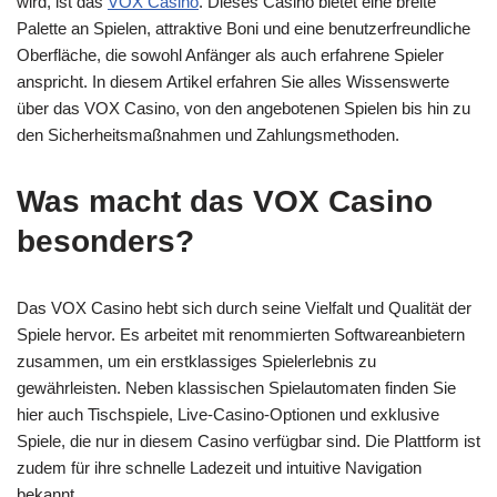
wird, ist das
VOX Casino
. Dieses Casino bietet eine breite
Palette an Spielen, attraktive Boni und eine benutzerfreundliche
Oberfläche, die sowohl Anfänger als auch erfahrene Spieler
anspricht. In diesem Artikel erfahren Sie alles Wissenswerte
über das VOX Casino, von den angebotenen Spielen bis hin zu
den Sicherheitsmaßnahmen und Zahlungsmethoden.
Was macht das VOX Casino
besonders?
Das VOX Casino hebt sich durch seine Vielfalt und Qualität der
Spiele hervor. Es arbeitet mit renommierten Softwareanbietern
zusammen, um ein erstklassiges Spielerlebnis zu
gewährleisten. Neben klassischen Spielautomaten finden Sie
hier auch Tischspiele, Live-Casino-Optionen und exklusive
Spiele, die nur in diesem Casino verfügbar sind. Die Plattform ist
zudem für ihre schnelle Ladezeit und intuitive Navigation
bekannt.