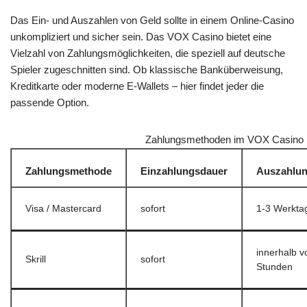
Das Ein- und Auszahlen von Geld sollte in einem Online-Casino
unkompliziert und sicher sein. Das VOX Casino bietet eine
Vielzahl von Zahlungsmöglichkeiten, die speziell auf deutsche
Spieler zugeschnitten sind. Ob klassische Banküberweisung,
Kreditkarte oder moderne E-Wallets – hier findet jeder die
passende Option.
Zahlungsmethoden im VOX Casino
Zahlungsmethode
Einzahlungsdauer
Auszahlu
Visa / Mastercard
sofort
1-3 Werkta
innerhalb v
Skrill
sofort
Stunden