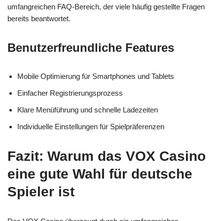
umfangreichen FAQ-Bereich, der viele häufig gestellte Fragen
bereits beantwortet.
Benutzerfreundliche Features
Mobile Optimierung für Smartphones und Tablets
Einfacher Registrierungsprozess
Klare Menüführung und schnelle Ladezeiten
Individuelle Einstellungen für Spielpräferenzen
Fazit: Warum das VOX Casino
eine gute Wahl für deutsche
Spieler ist