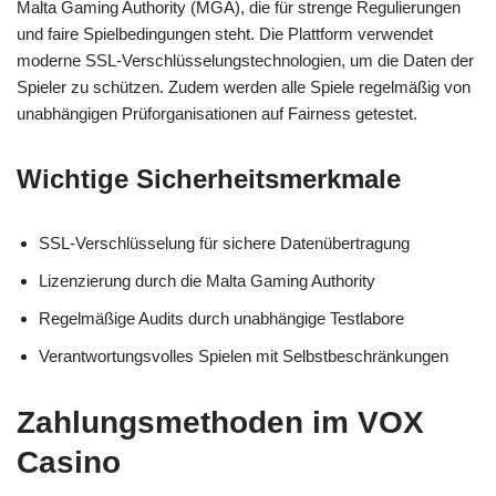
Malta Gaming Authority (MGA), die für strenge Regulierungen
und faire Spielbedingungen steht. Die Plattform verwendet
moderne SSL-Verschlüsselungstechnologien, um die Daten der
Spieler zu schützen. Zudem werden alle Spiele regelmäßig von
unabhängigen Prüforganisationen auf Fairness getestet.
Wichtige Sicherheitsmerkmale
SSL-Verschlüsselung für sichere Datenübertragung
Lizenzierung durch die Malta Gaming Authority
Regelmäßige Audits durch unabhängige Testlabore
Verantwortungsvolles Spielen mit Selbstbeschränkungen
Zahlungsmethoden im VOX
Casino