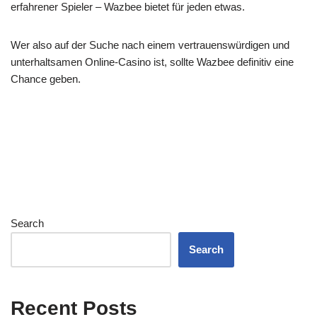
erfahrener Spieler – Wazbee bietet für jeden etwas.
Wer also auf der Suche nach einem vertrauenswürdigen und
unterhaltsamen Online-Casino ist, sollte Wazbee definitiv eine
Chance geben.
Search
Search
Recent Posts