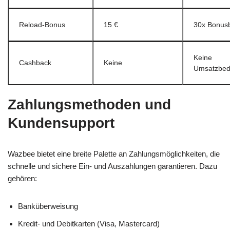
Reload-Bonus
15 €
30x Bonus
Keine
Cashback
Keine
Umsatzbed
Zahlungsmethoden und
Kundensupport
Wazbee bietet eine breite Palette an Zahlungsmöglichkeiten, die
schnelle und sichere Ein- und Auszahlungen garantieren. Dazu
gehören:
Banküberweisung
Kredit- und Debitkarten (Visa, Mastercard)