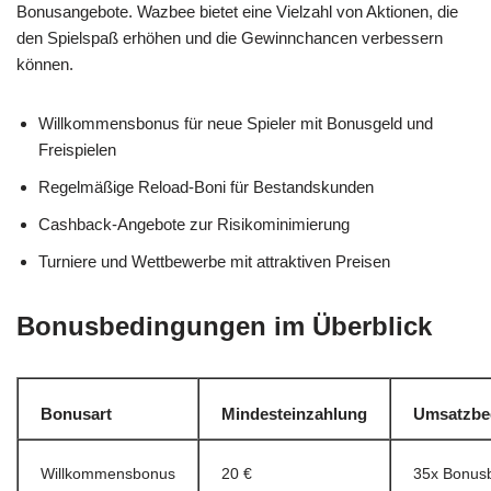
Bonusangebote. Wazbee bietet eine Vielzahl von Aktionen, die
den Spielspaß erhöhen und die Gewinnchancen verbessern
können.
Willkommensbonus für neue Spieler mit Bonusgeld und
Freispielen
Regelmäßige Reload-Boni für Bestandskunden
Cashback-Angebote zur Risikominimierung
Turniere und Wettbewerbe mit attraktiven Preisen
Bonusbedingungen im Überblick
Bonusart
Mindesteinzahlung
Umsatzbe
Willkommensbonus
20 €
35x Bonus