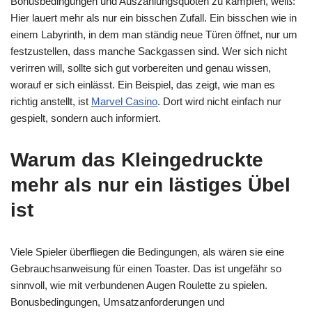
Bonusbedingungen und Auszahlungsquoten zu kämpfen, weiß:
Hier lauert mehr als nur ein bisschen Zufall. Ein bisschen wie in
einem Labyrinth, in dem man ständig neue Türen öffnet, nur um
festzustellen, dass manche Sackgassen sind. Wer sich nicht
verirren will, sollte sich gut vorbereiten und genau wissen,
worauf er sich einlässt. Ein Beispiel, das zeigt, wie man es
richtig anstellt, ist
Marvel Casino
. Dort wird nicht einfach nur
gespielt, sondern auch informiert.
Warum das Kleingedruckte
mehr als nur ein lästiges Übel
ist
Viele Spieler überfliegen die Bedingungen, als wären sie eine
Gebrauchsanweisung für einen Toaster. Das ist ungefähr so
sinnvoll, wie mit verbundenen Augen Roulette zu spielen.
Bonusbedingungen, Umsatzanforderungen und