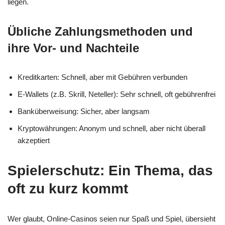
liegen.
Übliche Zahlungsmethoden und
ihre Vor- und Nachteile
Kreditkarten: Schnell, aber mit Gebühren verbunden
E-Wallets (z.B. Skrill, Neteller): Sehr schnell, oft gebührenfrei
Banküberweisung: Sicher, aber langsam
Kryptowährungen: Anonym und schnell, aber nicht überall
akzeptiert
Spielerschutz: Ein Thema, das
oft zu kurz kommt
Wer glaubt, Online-Casinos seien nur Spaß und Spiel, übersieht