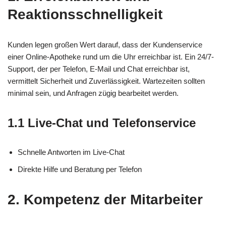
Reaktionsschnelligkeit
Kunden legen großen Wert darauf, dass der Kundenservice
einer Online-Apotheke rund um die Uhr erreichbar ist. Ein 24/7-
Support, der per Telefon, E-Mail und Chat erreichbar ist,
vermittelt Sicherheit und Zuverlässigkeit. Wartezeiten sollten
minimal sein, und Anfragen zügig bearbeitet werden.
1.1 Live-Chat und Telefonservice
Schnelle Antworten im Live-Chat
Direkte Hilfe und Beratung per Telefon
2. Kompetenz der Mitarbeiter