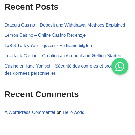
Recent Posts
Dracula Casino – Deposit and Withdrawal Methods Explained
Lemon Casino – Online Casino Recenzje
1xBet Türkiye’de – güvenlik ve lisans bilgileri
LolaJack Casino – Creating an Account and Getting Started
Casino en ligne Yonibet – Sécurité des comptes et protection
des données personnelles
Recent Comments
A WordPress Commenter
on
Hello world!