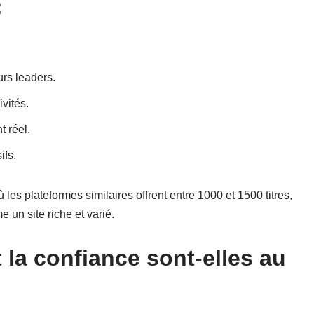
:
rs leaders.
vités.
 réel.
ifs.
s plateformes similaires offrent entre 1000 et 1500 titres,
 un site riche et varié.
t la confiance sont-elles au