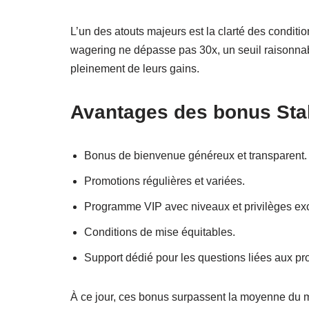
L’un des atouts majeurs est la clarté des conditi
wagering ne dépasse pas 30x, un seuil raisonnab
pleinement de leurs gains.
Avantages des bonus Sta
Bonus de bienvenue généreux et transparent.
Promotions régulières et variées.
Programme VIP avec niveaux et privilèges exc
Conditions de mise équitables.
Support dédié pour les questions liées aux pr
À ce jour, ces bonus surpassent la moyenne du m