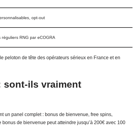
ersonnalisables, opt-out
s réguliers RNG par eCOGRA
 peloton de tête des opérateurs sérieux en France et en
 sont-ils vraiment
nt un panel complet : bonus de bienvenue, free spins,
Le bonus de bienvenue peut atteindre jusqu’à 200€ avec 100