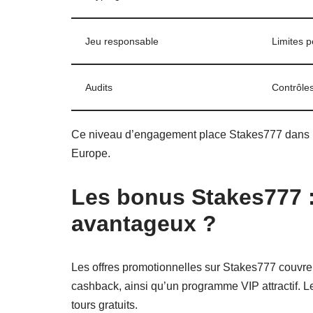
Jeu responsable
Limites p
Audits
Contrôle
Ce niveau d’engagement place Stakes777 dans le
Europe.
Les bonus Stakes777 :
avantageux ?
Les offres promotionnelles sur Stakes777 couvre
cashback, ainsi qu’un programme VIP attractif. 
tours gratuits.