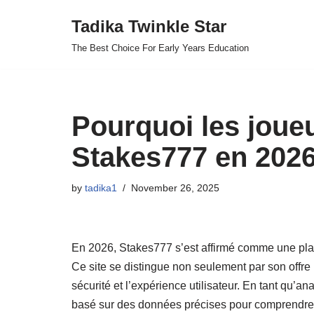
Tadika Twinkle Star
Skip
The Best Choice For Early Years Education
to
content
Pourquoi les jou
Stakes777 en 202
by
tadika1
November 26, 2025
En 2026, Stakes777 s’est affirmé comme une plat
Ce site se distingue non seulement par son offre
sécurité et l’expérience utilisateur. En tant qu’a
basé sur des données précises pour comprendre 