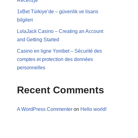
Recenzje
1xBet Türkiye’de – güvenlik ve lisans
bilgileri
LolaJack Casino – Creating an Account
and Getting Started
Casino en ligne Yonibet – Sécurité des
comptes et protection des données
personnelles
Recent Comments
A WordPress Commenter
on
Hello world!