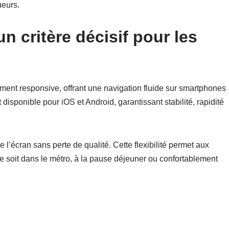
ueurs.
n critère décisif pour les
ment responsive, offrant une navigation fluide sur smartphones
 disponible pour iOS et Android, garantissant stabilité, rapidité
 l’écran sans perte de qualité. Cette flexibilité permet aux
ce soit dans le métro, à la pause déjeuner ou confortablement