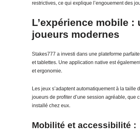
restrictives, ce qui explique l’engouement des jo
L’expérience mobile : u
joueurs modernes
Stakes777 a investi dans une plateforme parfaite
et tablettes. Une application native est également
et ergonomie.
Les jeux s’adaptent automatiquement à la taille de
joueurs de profiter d’une session agréable, que 
installé chez eux.
Mobilité et accessibilité :