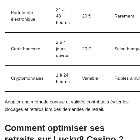
24 à
Portefeuille
48
20 €
Rarement
électronique
heures
2 à 4
Carte bancaire
jours
20 €
Selon banqu
ouvrés
1 à 24
Cryptomonnaies
Variable
Faibles à nul
heures
Adopter une méthode connue et validée contribue à éviter les
blocages et retards lors des demandes de retrait.
Comment optimiser ses
retraits sur Lucky8 Casino ?