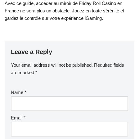
Avec ce guide, accéder au miroir de Friday Roll Casino en
France ne sera plus un obstacle. Jouez en toute sérénité et
gardez le contrôle sur votre expérience iGaming.
Leave a Reply
Your email address will not be published.
Required fields
are marked
*
Name
*
Email
*