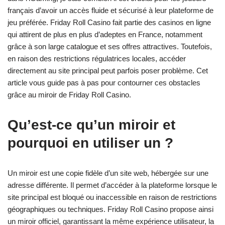
français d’avoir un accès fluide et sécurisé à leur plateforme de
jeu préférée. Friday Roll Casino fait partie des casinos en ligne
qui attirent de plus en plus d’adeptes en France, notamment
grâce à son large catalogue et ses offres attractives. Toutefois,
en raison des restrictions régulatrices locales, accéder
directement au site principal peut parfois poser problème. Cet
article vous guide pas à pas pour contourner ces obstacles
grâce au miroir de Friday Roll Casino.
Qu’est-ce qu’un miroir et
pourquoi en utiliser un ?
Un miroir est une copie fidèle d’un site web, hébergée sur une
adresse différente. Il permet d’accéder à la plateforme lorsque le
site principal est bloqué ou inaccessible en raison de restrictions
géographiques ou techniques. Friday Roll Casino propose ainsi
un miroir officiel, garantissant la même expérience utilisateur, la