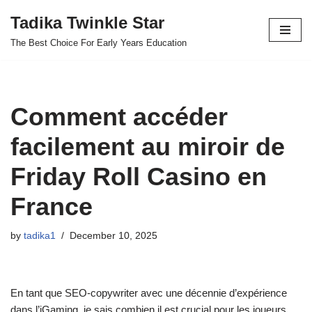
Tadika Twinkle Star
Skip
The Best Choice For Early Years Education
to
content
Comment accéder
facilement au miroir de
Friday Roll Casino en
France
by
tadika1
December 10, 2025
En tant que SEO-copywriter avec une décennie d’expérience
dans l’iGaming, je sais combien il est crucial pour les joueurs