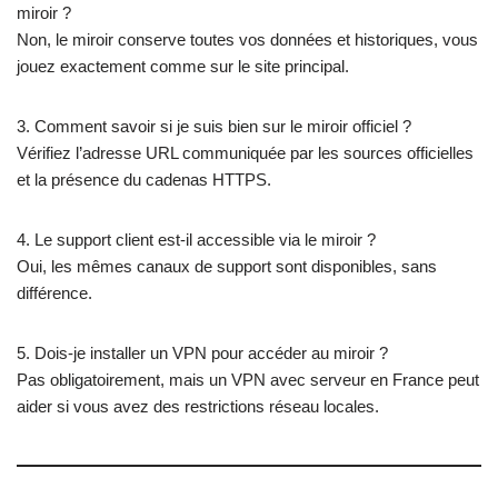
miroir ?
Non, le miroir conserve toutes vos données et historiques, vous
jouez exactement comme sur le site principal.
3. Comment savoir si je suis bien sur le miroir officiel ?
Vérifiez l’adresse URL communiquée par les sources officielles
et la présence du cadenas HTTPS.
4. Le support client est-il accessible via le miroir ?
Oui, les mêmes canaux de support sont disponibles, sans
différence.
5. Dois-je installer un VPN pour accéder au miroir ?
Pas obligatoirement, mais un VPN avec serveur en France peut
aider si vous avez des restrictions réseau locales.