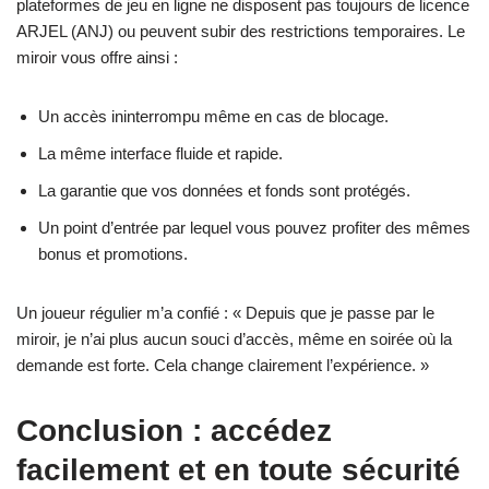
plateformes de jeu en ligne ne disposent pas toujours de licence
ARJEL (ANJ) ou peuvent subir des restrictions temporaires. Le
miroir vous offre ainsi :
Un accès ininterrompu même en cas de blocage.
La même interface fluide et rapide.
La garantie que vos données et fonds sont protégés.
Un point d’entrée par lequel vous pouvez profiter des mêmes
bonus et promotions.
Un joueur régulier m’a confié : « Depuis que je passe par le
miroir, je n’ai plus aucun souci d’accès, même en soirée où la
demande est forte. Cela change clairement l’expérience. »
Conclusion : accédez
facilement et en toute sécurité