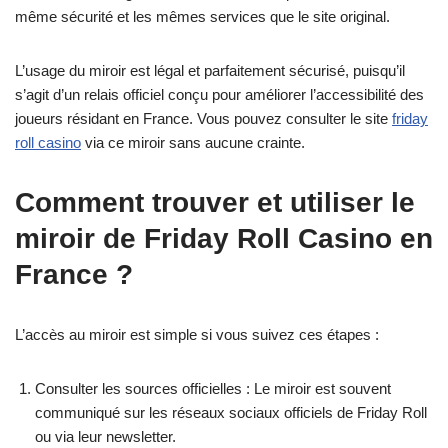
même sécurité et les mêmes services que le site original.
L’usage du miroir est légal et parfaitement sécurisé, puisqu’il
s’agit d’un relais officiel conçu pour améliorer l’accessibilité des
joueurs résidant en France. Vous pouvez consulter le site
friday
roll casino
via ce miroir sans aucune crainte.
Comment trouver et utiliser le
miroir de Friday Roll Casino en
France ?
L’accès au miroir est simple si vous suivez ces étapes :
Consulter les sources officielles : Le miroir est souvent
communiqué sur les réseaux sociaux officiels de Friday Roll
ou via leur newsletter.